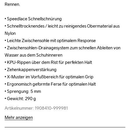
Rennen.

Rennen.

• Speedlace Schnellschnürung

• Speedlace Schnellschnürung

• Schnelltrocknendes / leicht zu reinigendes Obermaterial aus 
• Schnelltrocknendes / leicht zu reinigendes Obermaterial aus 
Nylon

Nylon

• Leichte Zwischensohle mit optimalem Response

• Leichte Zwischensohle mit optimalem Response

• Zwischensohlen-Drainagesystem zum schnellen Ableiten von 
• Zwischensohlen-Drainagesystem zum schnellen Ableiten von 
Wasser aus dem Schuhinneren

Wasser aus dem Schuhinneren

• KPU-Rippen über dem Rist für perfekten Halt

• KPU-Rippen über dem Rist für perfekten Halt

• Zehenkappenverstärkung

• Zehenkappenverstärkung

• X-Muster im Vorfußbereich für optimalen Grip

• X-Muster im Vorfußbereich für optimalen Grip

• Ergonomisch geformte Ferse für optimalen Halt

• Ergonomisch geformte Ferse für optimalen Halt

• Sprengung: 5 mm

• Sprengung: 5 mm

• Gewicht: 290 g
• Gewicht: 290 g
Artikelnummer: 1908410-999981
Artikelnummer: 1908410-999981
Mehr anzeigen