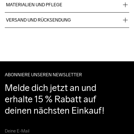
MATERIALIEN UND PFLEGE
Oberes Netz: 100% Polyester; Innenfutter: 100 Polyester; 
VERSAND UND RÜCKSENDUNG
Sohle: 100% Kautschuk; Zwischensohle: 100% EVA
Kostenloser Versand ab €50.
Für Bestellungen unter diesem Betrag berechnen wir €5.
Wir arbeiten mit DHL zusammen, die tagsüber liefern.
Handwash
Bitte gib eine Adresse an, unter der du das Paket tagsüber 
entgegennehmen kannst.
ABONNIERE UNSEREN NEWSLETTER
Melde dich jetzt an und 
erhalte 15 % Rabatt auf 
deinen nächsten Einkauf!