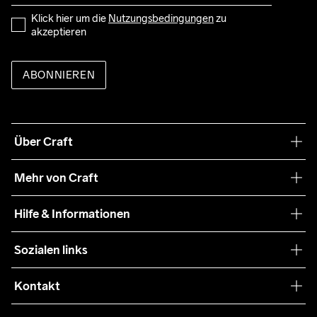
Klick hier um die 
Nutzungsbedingungen
 zu 
akzeptieren
ABONNIEREN
Über Craft
Unsere Philosophie
Mehr von Craft
Nachhaltigkeit
Craft Care Guide
Hilfe & Informationen
Teamwear
Kaufbedingungen
Sozialen links
Zusammenarbeit
Retouren
Press
Kontakt
Kundendienst
customercare-de@craftsportswear.com