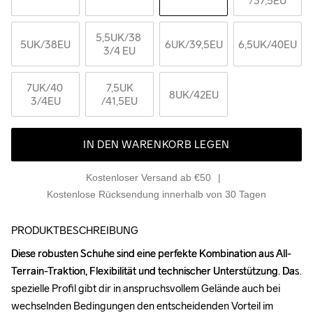
/37,5EU
5,5UK
/38 
5UK
/38EU
6UK
/39,5EU
6,5UK
/40EU
3/4 EU
7UK
/40 
7,5UK
8UK
/42EU
3/4EU
/41,5EU
IN DEN WARENKORB LEGEN
Kostenloser Versand ab €50
Kostenlose Rücksendung innerhalb von 30 Tagen
PRODUKTBESCHREIBUNG
Diese robusten Schuhe sind eine perfekte Kombination aus All-
Diese robusten Schuhe sind eine perfekte Kombination aus All-
Terrain-Traktion, Flexibilität und technischer Unterstützung. Das 
Terrain-Traktion, Flexibilität und technischer Unterstützung. Das 
spezielle Profil gibt dir in anspruchsvollem Gelände auch bei 
spezielle Profil gibt dir in anspruchsvollem Gelände auch bei 
wechselnden Bedingungen den entscheidenden Vorteil im 
wechselnden Bedingungen den entscheidenden Vorteil im 