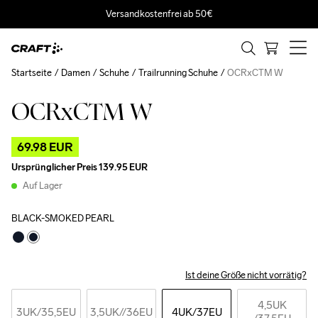
Versandkostenfrei ab 50€
Startseite
Damen
Schuhe
Trailrunning Schuhe
OCRxCTM W
OCRxCTM W
Outlet
69.98 EUR
Ursprünglicher Preis
139.95 EUR
Auf Lager
BLACK-SMOKED PEARL
Ist deine Größe nicht vorrätig?
4,5UK
3UK
/35,5EU
3,5UK
//36EU
4UK
/37EU