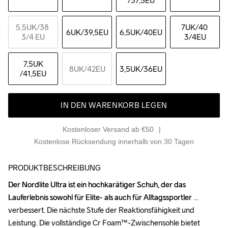
/37,5EU
5,5UK
/38 
7UK
/40 
6UK
/39,5EU
6,5UK
/40EU
3/4 EU
3/4EU
7,5UK
8UK
/42EU
3,5UK
/36EU
/41,5EU
IN DEN WARENKORB LEGEN
Kostenloser Versand ab €50
Kostenlose Rücksendung innerhalb von 30 Tagen
PRODUKTBESCHREIBUNG
Der Nordlite Ultra ist ein hochkarätiger Schuh, der das 
Der Nordlite Ultra ist ein hochkarätiger Schuh, der das 
Lauferlebnis sowohl für Elite- als auch für Alltagssportler 
Lauferlebnis sowohl für Elite- als auch für Alltagssportler 
verbessert. Die nächste Stufe der Reaktionsfähigkeit und 
verbessert. Die nächste Stufe der Reaktionsfähigkeit und 
Leistung. Die vollständige Cr Foam™-Zwischensohle bietet 
Leistung. Die vollständige Cr Foam™-Zwischensohle bietet 