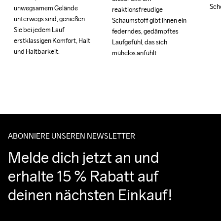
Sch
Sch
unwegsamem Gelände 
unwegsamem Gelände 
reaktionsfreudige 
reaktionsfreudige 
unterwegs sind, genießen 
unterwegs sind, genießen 
Schaumstoff gibt Ihnen ein 
Schaumstoff gibt Ihnen ein 
Sie bei jedem Lauf 
Sie bei jedem Lauf 
federndes, gedämpftes 
federndes, gedämpftes 
erstklassigen Komfort, Halt 
erstklassigen Komfort, Halt 
Laufgefühl, das sich 
Laufgefühl, das sich 
und Haltbarkeit.
und Haltbarkeit.
mühelos anfühlt.
mühelos anfühlt.
ABONNIERE UNSEREN NEWSLETTER
Melde dich jetzt an und 
erhalte 15 % Rabatt auf 
deinen nächsten Einkauf!