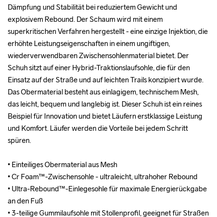
Dämpfung und Stabilität bei reduziertem Gewicht und 
Dämpfung und Stabilität bei reduziertem Gewicht und 
explosivem Rebound. Der Schaum wird mit einem 
explosivem Rebound. Der Schaum wird mit einem 
superkritischen Verfahren hergestellt - eine einzige Injektion, die 
superkritischen Verfahren hergestellt - eine einzige Injektion, die 
erhöhte Leistungseigenschaften in einem ungiftigen, 
erhöhte Leistungseigenschaften in einem ungiftigen, 
wiederverwendbaren Zwischensohlenmaterial bietet. Der 
wiederverwendbaren Zwischensohlenmaterial bietet. Der 
Schuh sitzt auf einer Hybrid-Traktionslaufsohle, die für den 
Schuh sitzt auf einer Hybrid-Traktionslaufsohle, die für den 
Einsatz auf der Straße und auf leichten Trails konzipiert wurde. 
Einsatz auf der Straße und auf leichten Trails konzipiert wurde. 
Das Obermaterial besteht aus einlagigem, technischem Mesh, 
Das Obermaterial besteht aus einlagigem, technischem Mesh, 
das leicht, bequem und langlebig ist. Dieser Schuh ist ein reines 
das leicht, bequem und langlebig ist. Dieser Schuh ist ein reines 
Beispiel für Innovation und bietet Läufern erstklassige Leistung 
Beispiel für Innovation und bietet Läufern erstklassige Leistung 
und Komfort. Läufer werden die Vorteile bei jedem Schritt 
und Komfort. Läufer werden die Vorteile bei jedem Schritt 
spüren.

spüren.

• Einteiliges Obermaterial aus Mesh

• Einteiliges Obermaterial aus Mesh

• Cr Foam™-Zwischensohle - ultraleicht, ultrahoher Rebound

• Cr Foam™-Zwischensohle - ultraleicht, ultrahoher Rebound

• Ultra-Rebound™-Einlegesohle für maximale Energierückgabe 
• Ultra-Rebound™-Einlegesohle für maximale Energierückgabe 
an den Fuß

an den Fuß

• 3-teilige Gummilaufsohle mit Stollenprofil, geeignet für Straßen 
• 3-teilige Gummilaufsohle mit Stollenprofil, geeignet für Straßen 