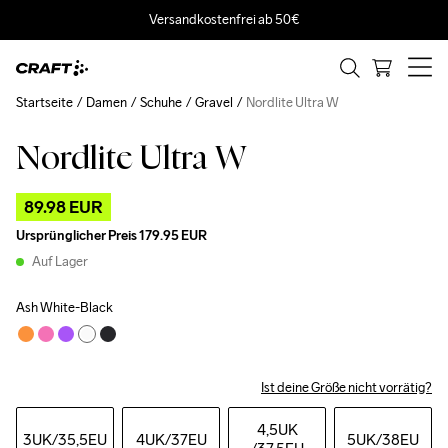
Versandkostenfrei ab 50€
Startseite
Damen
Schuhe
Gravel
Nordlite Ultra W
Nordlite Ultra W
Outlet
89.98 EUR
Ursprünglicher Preis
179.95 EUR
Auf Lager
Ash White-Black
Ist deine Größe nicht vorrätig?
4,5UK
3UK
/35,5EU
4UK
/37EU
5UK
/38EU