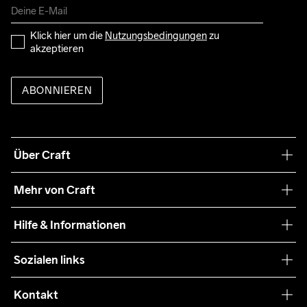
Klick hier um die 
Nutzungsbedingungen
 zu 
akzeptieren
ABONNIEREN
Über Craft
Unsere Philosophie
Mehr von Craft
Nachhaltigkeit
Craft Care Guide
Hilfe & Informationen
Teamwear
Kaufbedingungen
Sozialen links
Zusammenarbeit
Retouren
Press
Kontakt
Kundendienst