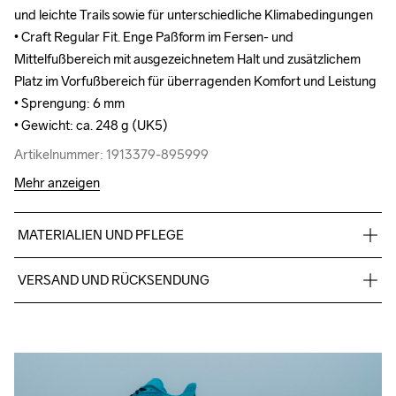
und leichte Trails sowie für unterschiedliche Klimabedingungen

und leichte Trails sowie für unterschiedliche Klimabedingungen

• Craft Regular Fit. Enge Paßform im Fersen- und 
• Craft Regular Fit. Enge Paßform im Fersen- und 
Mittelfußbereich mit ausgezeichnetem Halt und zusätzlichem 
Mittelfußbereich mit ausgezeichnetem Halt und zusätzlichem 
Platz im Vorfußbereich für überragenden Komfort und Leistung

Platz im Vorfußbereich für überragenden Komfort und Leistung

• Sprengung: 6 mm

• Sprengung: 6 mm

• Gewicht: ca. 248 g (UK5)
• Gewicht: ca. 248 g (UK5)
Artikelnummer: 1913379-895999
Artikelnummer: 1913379-895999
Mehr anzeigen
MATERIALIEN UND PFLEGE
Obermaterial: 46% Polyester, 46% Polyester (recycelt), TPU 
VERSAND UND RÜCKSENDUNG
8% Zwischensohle: 100% Superkritischer EVA-Schaum, 
Außensohle: 100% Kautschuk
Kostenloser Versand ab €50.
Für Bestellungen unter diesem Betrag berechnen wir €5.
Wir arbeiten mit DHL zusammen, die tagsüber liefern.
Bitte gib eine Adresse an, unter der du das Paket tagsüber 