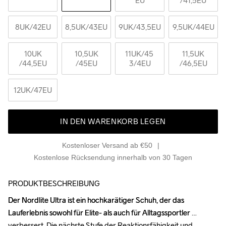
EU
/41,5EU
8UK
/42EU
8,5UK
/43EU
9UK
/43,5EU
9,5UK
/44EU
10UK
10,5UK
11UK
/45 
11,5UK
/44,5EU
/45EU
3/4EU
/46,5EU
12UK
/47EU
IN DEN WARENKORB LEGEN
Kostenloser Versand ab €50
Kostenlose Rücksendung innerhalb von 30 Tagen
PRODUKTBESCHREIBUNG
Der Nordlite Ultra ist ein hochkarätiger Schuh, der das 
Der Nordlite Ultra ist ein hochkarätiger Schuh, der das 
Lauferlebnis sowohl für Elite- als auch für Alltagssportler 
Lauferlebnis sowohl für Elite- als auch für Alltagssportler 
verbessert. Die nächste Stufe der Reaktionsfähigkeit und 
verbessert. Die nächste Stufe der Reaktionsfähigkeit und 