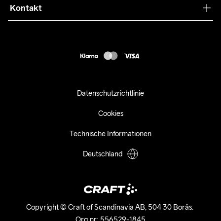
Press
Kontakt
Kundendienst
customercare-de@craftsportswear.com
FAQ
+46 (0) 33 722 32 10
Accessibility statement
Kauf widerrufen
Datenschutzrichtlinie
Cookies
Technische Informationen
Deutschland
Copyright © Craft of Scandinavia AB, 504 30 Borås. 

Org.nr: 556529-1845