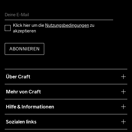
Klick hier um die 
Nutzungsbedingungen
 zu 
akzeptieren
ABONNIEREN
Über Craft
Unsere Philosophie
Mehr von Craft
Nachhaltigkeit
Craft Care Guide
Hilfe & Informationen
Teamwear
Kaufbedingungen
Sozialen links
Zusammenarbeit
Retouren