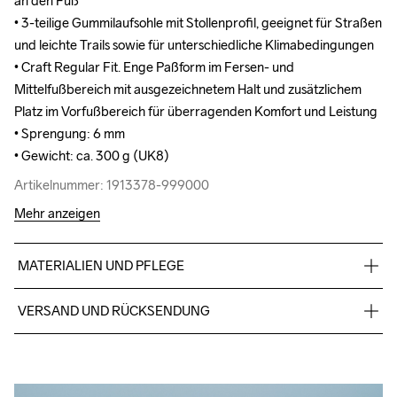
an den Fuß

an den Fuß

• 3-teilige Gummilaufsohle mit Stollenprofil, geeignet für Straßen 
• 3-teilige Gummilaufsohle mit Stollenprofil, geeignet für Straßen 
und leichte Trails sowie für unterschiedliche Klimabedingungen

und leichte Trails sowie für unterschiedliche Klimabedingungen

• Craft Regular Fit. Enge Paßform im Fersen- und 
• Craft Regular Fit. Enge Paßform im Fersen- und 
Mittelfußbereich mit ausgezeichnetem Halt und zusätzlichem 
Mittelfußbereich mit ausgezeichnetem Halt und zusätzlichem 
Platz im Vorfußbereich für überragenden Komfort und Leistung

Platz im Vorfußbereich für überragenden Komfort und Leistung

• Sprengung: 6 mm

• Sprengung: 6 mm

• Gewicht: ca. 300 g (UK8)
• Gewicht: ca. 300 g (UK8)
Artikelnummer: 1913378-999000
Artikelnummer: 1913378-999000
Mehr anzeigen
MATERIALIEN UND PFLEGE
Obermaterial: 46% Polyester, 46% Polyester (recycelt), TPU 
VERSAND UND RÜCKSENDUNG
8% Zwischensohle: 100% Superkritischer EVA-Schaum, 
Außensohle: 100% Kautschuk
Kostenloser Versand ab €50.
Für Bestellungen unter diesem Betrag berechnen wir €5.
Wir arbeiten mit DHL zusammen, die tagsüber liefern.