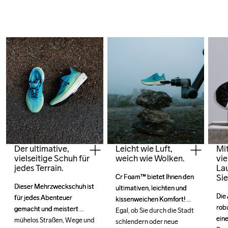
Der ultimative,
Leicht wie Luft,
Mit
vielseitige Schuh für
weich wie Wolken.
vie
jedes Terrain.
La
Sie
Cr Foam™ bietet Ihnen den 
Cr Foam™ bietet Ihnen den 
Dieser Mehrzweckschuh ist 
Dieser Mehrzweckschuh ist 
ultimativen, leichten und 
ultimativen, leichten und 
Die 
Die 
für jedes Abenteuer 
für jedes Abenteuer 
kissenweichen Komfort! 
kissenweichen Komfort! 
rob
rob
gemacht und meistert 
gemacht und meistert 
Egal, ob Sie durch die Stadt 
Egal, ob Sie durch die Stadt 
eine
eine
mühelos Straßen, Wege und 
mühelos Straßen, Wege und 
schlendern oder neue 
schlendern oder neue 