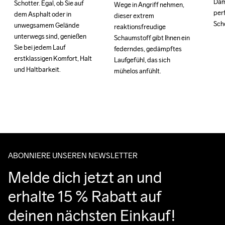
Dami
Dami
Schotter. Egal, ob Sie auf 
Schotter. Egal, ob Sie auf 
Wege in Angriff nehmen, 
Wege in Angriff nehmen, 
perf
perf
dem Asphalt oder in 
dem Asphalt oder in 
dieser extrem 
dieser extrem 
Sch
Sch
unwegsamem Gelände 
unwegsamem Gelände 
reaktionsfreudige 
reaktionsfreudige 
unterwegs sind, genießen 
unterwegs sind, genießen 
Schaumstoff gibt Ihnen ein 
Schaumstoff gibt Ihnen ein 
Sie bei jedem Lauf 
Sie bei jedem Lauf 
federndes, gedämpftes 
federndes, gedämpftes 
erstklassigen Komfort, Halt 
erstklassigen Komfort, Halt 
Laufgefühl, das sich 
Laufgefühl, das sich 
und Haltbarkeit.
und Haltbarkeit.
mühelos anfühlt.
mühelos anfühlt.
ABONNIERE UNSEREN NEWSLETTER
Melde dich jetzt an und 
erhalte 15 % Rabatt auf 
deinen nächsten Einkauf!