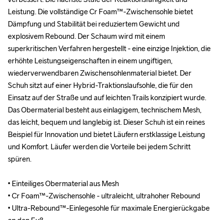
Leistung. Die vollständige Cr Foam™-Zwischensohle bietet 
Leistung. Die vollständige Cr Foam™-Zwischensohle bietet 
Dämpfung und Stabilität bei reduziertem Gewicht und 
Dämpfung und Stabilität bei reduziertem Gewicht und 
explosivem Rebound. Der Schaum wird mit einem 
explosivem Rebound. Der Schaum wird mit einem 
superkritischen Verfahren hergestellt - eine einzige Injektion, die 
superkritischen Verfahren hergestellt - eine einzige Injektion, die 
erhöhte Leistungseigenschaften in einem ungiftigen, 
erhöhte Leistungseigenschaften in einem ungiftigen, 
wiederverwendbaren Zwischensohlenmaterial bietet. Der 
wiederverwendbaren Zwischensohlenmaterial bietet. Der 
Schuh sitzt auf einer Hybrid-Traktionslaufsohle, die für den 
Schuh sitzt auf einer Hybrid-Traktionslaufsohle, die für den 
Einsatz auf der Straße und auf leichten Trails konzipiert wurde. 
Einsatz auf der Straße und auf leichten Trails konzipiert wurde. 
Das Obermaterial besteht aus einlagigem, technischem Mesh, 
Das Obermaterial besteht aus einlagigem, technischem Mesh, 
das leicht, bequem und langlebig ist. Dieser Schuh ist ein reines 
das leicht, bequem und langlebig ist. Dieser Schuh ist ein reines 
Beispiel für Innovation und bietet Läufern erstklassige Leistung 
Beispiel für Innovation und bietet Läufern erstklassige Leistung 
und Komfort. Läufer werden die Vorteile bei jedem Schritt 
und Komfort. Läufer werden die Vorteile bei jedem Schritt 
spüren.

spüren.

• Einteiliges Obermaterial aus Mesh

• Einteiliges Obermaterial aus Mesh

• Cr Foam™-Zwischensohle - ultraleicht, ultrahoher Rebound

• Cr Foam™-Zwischensohle - ultraleicht, ultrahoher Rebound

• Ultra-Rebound™-Einlegesohle für maximale Energierückgabe 
• Ultra-Rebound™-Einlegesohle für maximale Energierückgabe 