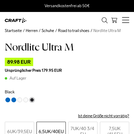
Versandkostenfrei ab 50€
Startseite
Herren
Schuhe
Road to trail shoes
Nordlite Ultra M
Nordlite Ultra M
Outlet
89.98 EUR
Ursprünglicher Preis
179.95 EUR
Auf Lager
Black
Ist deine Größe nicht vorrätig?
7UK
/40 3/4 
7,5UK
6UK
/39,5EU
6,5UK
/40EU