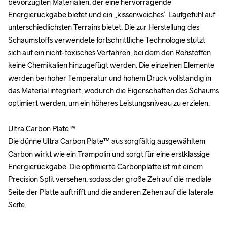
bevorzugten Materialien, der eine hervorragende 
bevorzugten Materialien, der eine hervorragende 
Energierückgabe bietet und ein „kissenweiches” Laufgefühl auf 
Energierückgabe bietet und ein „kissenweiches” Laufgefühl auf 
unterschiedlichsten Terrains bietet. Die zur Herstellung des 
unterschiedlichsten Terrains bietet. Die zur Herstellung des 
Schaumstoffs verwendete fortschrittliche Technologie stützt 
Schaumstoffs verwendete fortschrittliche Technologie stützt 
sich auf ein nicht-toxisches Verfahren, bei dem den Rohstoffen 
sich auf ein nicht-toxisches Verfahren, bei dem den Rohstoffen 
keine Chemikalien hinzugefügt werden. Die einzelnen Elemente 
keine Chemikalien hinzugefügt werden. Die einzelnen Elemente 
werden bei hoher Temperatur und hohem Druck vollständig in 
werden bei hoher Temperatur und hohem Druck vollständig in 
das Material integriert, wodurch die Eigenschaften des Schaums 
das Material integriert, wodurch die Eigenschaften des Schaums 
optimiert werden, um ein höheres Leistungsniveau zu erzielen. 

optimiert werden, um ein höheres Leistungsniveau zu erzielen. 

Ultra Carbon Plate™

Ultra Carbon Plate™

Die dünne Ultra Carbon Plate™ aus sorgfältig ausgewähltem 
Die dünne Ultra Carbon Plate™ aus sorgfältig ausgewähltem 
Carbon wirkt wie ein Trampolin und sorgt für eine erstklassige 
Carbon wirkt wie ein Trampolin und sorgt für eine erstklassige 
Energierückgabe. Die optimierte Carbonplatte ist mit einem 
Energierückgabe. Die optimierte Carbonplatte ist mit einem 
Precision Split versehen, sodass der große Zeh auf die mediale 
Precision Split versehen, sodass der große Zeh auf die mediale 
Seite der Platte auftrifft und die anderen Zehen auf die laterale 
Seite der Platte auftrifft und die anderen Zehen auf die laterale 
Seite.

Seite.
