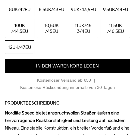
8UK
/42EU
8,5UK
/43EU
9UK
/43,5EU
9,5UK
/44EU
10UK
10,5UK
11UK
/45 
11,5UK
/44,5EU
/45EU
3/4EU
/46,5EU
12UK
/47EU
IN DEN WARENKORB LEGEN
Kostenloser Versand ab €50
Kostenlose Rücksendung innerhalb von 30 Tagen
PRODUKTBESCHREIBUNG
Nordlite Speed bietet anspruchsvollen Straßenläufern eine 
Nordlite Speed bietet anspruchsvollen Straßenläufern eine 
hervorragende Reaktionsfähigkeit und Leistung auf höchstem 
hervorragende Reaktionsfähigkeit und Leistung auf höchstem 
Niveau. Eine stabile Konstruktion, ein breiter Vorderfuß und eine 
Niveau. Eine stabile Konstruktion, ein breiter Vorderfuß und eine 