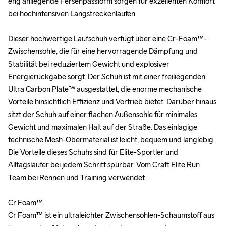
eng anliegende Fersenpassform sorgen für exzellenten Komfort 
eng anliegende Fersenpassform sorgen für exzellenten Komfort 
bei hochintensiven Langstreckenläufen.

bei hochintensiven Langstreckenläufen.

Dieser hochwertige Laufschuh verfügt über eine Cr-Foam™-
Dieser hochwertige Laufschuh verfügt über eine Cr-Foam™-
Zwischensohle, die für eine hervorragende Dämpfung und 
Zwischensohle, die für eine hervorragende Dämpfung und 
Stabilität bei reduziertem Gewicht und explosiver 
Stabilität bei reduziertem Gewicht und explosiver 
Energierückgabe sorgt. Der Schuh ist mit einer freiliegenden 
Energierückgabe sorgt. Der Schuh ist mit einer freiliegenden 
Ultra Carbon Plate™ ausgestattet, die enorme mechanische 
Ultra Carbon Plate™ ausgestattet, die enorme mechanische 
Vorteile hinsichtlich Effizienz und Vortrieb bietet. Darüber hinaus 
Vorteile hinsichtlich Effizienz und Vortrieb bietet. Darüber hinaus 
sitzt der Schuh auf einer flachen Außensohle für minimales 
sitzt der Schuh auf einer flachen Außensohle für minimales 
Gewicht und maximalen Halt auf der Straße. Das einlagige 
Gewicht und maximalen Halt auf der Straße. Das einlagige 
technische Mesh-Obermaterial ist leicht, bequem und langlebig. 
technische Mesh-Obermaterial ist leicht, bequem und langlebig. 
Die Vorteile dieses Schuhs sind für Elite-Sportler und 
Die Vorteile dieses Schuhs sind für Elite-Sportler und 
Alltagsläufer bei jedem Schritt spürbar. Vom Craft Elite Run 
Alltagsläufer bei jedem Schritt spürbar. Vom Craft Elite Run 
Team bei Rennen und Training verwendet.

Team bei Rennen und Training verwendet.

Cr Foam™.

Cr Foam™.

Cr Foam™ ist ein ultraleichter Zwischensohlen-Schaumstoff aus 
Cr Foam™ ist ein ultraleichter Zwischensohlen-Schaumstoff aus 