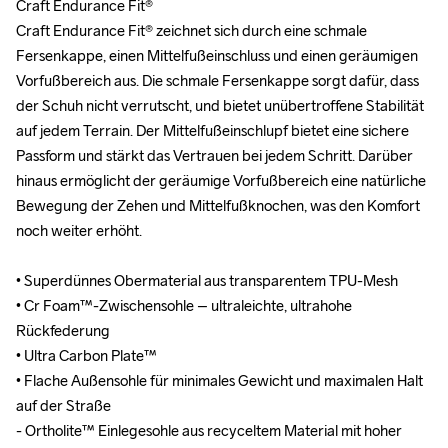
Craft Endurance Fit®

Craft Endurance Fit®

Craft Endurance Fit® zeichnet sich durch eine schmale 
Craft Endurance Fit® zeichnet sich durch eine schmale 
Fersenkappe, einen Mittelfußeinschluss und einen geräumigen 
Fersenkappe, einen Mittelfußeinschluss und einen geräumigen 
Vorfußbereich aus. Die schmale Fersenkappe sorgt dafür, dass 
Vorfußbereich aus. Die schmale Fersenkappe sorgt dafür, dass 
der Schuh nicht verrutscht, und bietet unübertroffene Stabilität 
der Schuh nicht verrutscht, und bietet unübertroffene Stabilität 
auf jedem Terrain. Der Mittelfußeinschlupf bietet eine sichere 
auf jedem Terrain. Der Mittelfußeinschlupf bietet eine sichere 
Passform und stärkt das Vertrauen bei jedem Schritt. Darüber 
Passform und stärkt das Vertrauen bei jedem Schritt. Darüber 
hinaus ermöglicht der geräumige Vorfußbereich eine natürliche 
hinaus ermöglicht der geräumige Vorfußbereich eine natürliche 
Bewegung der Zehen und Mittelfußknochen, was den Komfort 
Bewegung der Zehen und Mittelfußknochen, was den Komfort 
noch weiter erhöht.

noch weiter erhöht.

• Superdünnes Obermaterial aus transparentem TPU-Mesh

• Superdünnes Obermaterial aus transparentem TPU-Mesh

• Cr Foam™-Zwischensohle – ultraleichte, ultrahohe 
• Cr Foam™-Zwischensohle – ultraleichte, ultrahohe 
Rückfederung

Rückfederung

• Ultra Carbon Plate™

• Ultra Carbon Plate™

• Flache Außensohle für minimales Gewicht und maximalen Halt 
• Flache Außensohle für minimales Gewicht und maximalen Halt 
auf der Straße

auf der Straße

- Ortholite™ Einlegesohle aus recyceltem Material mit hoher 
- Ortholite™ Einlegesohle aus recyceltem Material mit hoher 