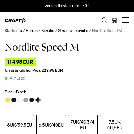
Versandkostenfrei ab 50€
Startseite
Herren
Schuhe
Straenlaufschuhe
Nordlite Speed M
Nordlite Speed M
Outlet
114.98 EUR
Ursprünglicher Preis
229.95 EUR
Auf Lager
Black/Black
7UK
/40 3/4 
7,5UK
6UK
/39,5EU
6,5UK
/40EU
EU
/41,5EU