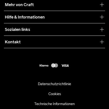
Unsere Philosophie
Mehr von Craft
Nachhaltigkeit
Craft Care Guide
Hilfe & Informationen
Teamwear
Kaufbedingungen
Sozialen links
Zusammenarbeit
Retouren
Press
Kontakt
Kundendienst
customercare-de@craftsportswear.com
FAQ
+46 (0) 33 722 32 10
Accessibility statement
Kauf widerrufen
Datenschutzrichtlinie
Cookies
Technische Informationen