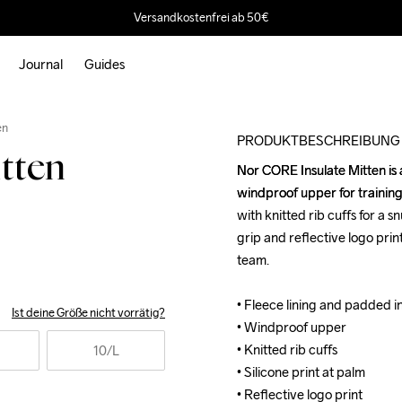
Versandkostenfrei ab 50€
Journal
Guides
Outlet
en
PRODUKTBESCHREIBUNG
tten
Nor CORE Insulate Mitten is 
Nor CORE Insulate Mitten is 
windproof upper for training
windproof upper for training
with knitted rib cuffs for a s
with knitted rib cuffs for a s
grip and reflective logo pri
grip and reflective logo pri
team.

team.

• Fleece lining and padded ins
• Fleece lining and padded ins
Ist deine Größe nicht vorrätig?
• Windproof upper 

• Windproof upper 

• Knitted rib cuffs

• Knitted rib cuffs

10
/L
• Silicone print at palm 

• Silicone print at palm 

• Reflective logo print
• Reflective logo print