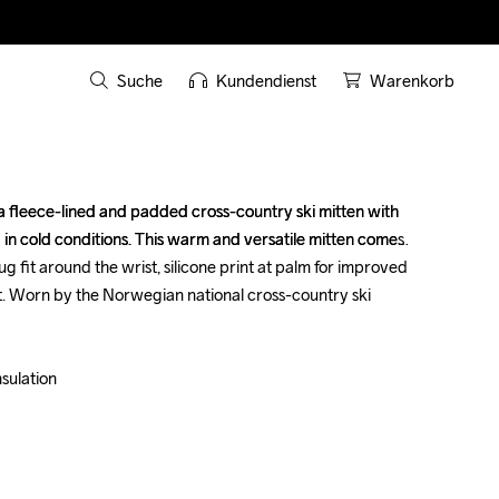
Suche
Kundendienst
Warenkorb
a fleece-lined and padded cross-country ski mitten with 
a fleece-lined and padded cross-country ski mitten with 
 in cold conditions. This warm and versatile mitten comes 
 in cold conditions. This warm and versatile mitten comes 
nug fit around the wrist, silicone print at palm for improved 
nug fit around the wrist, silicone print at palm for improved 
nt. Worn by the Norwegian national cross-country ski 
nt. Worn by the Norwegian national cross-country ski 
ulation 

ulation 
