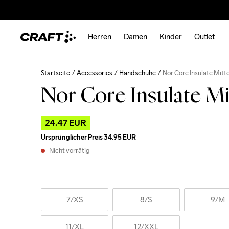
Herren
Damen
Kinder
Outlet
Startseite
Accessories
Handschuhe
Nor Core Insulate Mitt
Nor Core Insulate Mi
24.47 EUR
Ursprünglicher Preis
34.95 EUR
Nicht vorrätig
7
/XS
8
/S
9
/M
11
/XL
12
/XXL