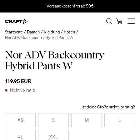
Versandkostenfrei ab 50€
Startseite
Damen
Kleidung
Hosen
Nor ADV Backcountry Hybrid Pants W
Nor ADV Backcountry
Hybrid Pants W
119.95 EUR
Nicht vorrätig
Ist deine Größe nicht vorrätig?
XS
S
M
L
XL
XXL