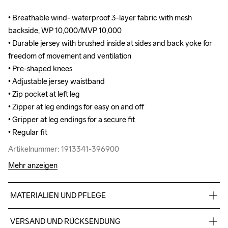
• Breathable wind- waterproof 3-layer fabric with mesh 
• Breathable wind- waterproof 3-layer fabric with mesh 
backside, WP 10,000/MVP 10,000

backside, WP 10,000/MVP 10,000

• Durable jersey with brushed inside at sides and back yoke for 
• Durable jersey with brushed inside at sides and back yoke for 
freedom of movement and ventilation

freedom of movement and ventilation

• Pre-shaped knees

• Pre-shaped knees

• Adjustable jersey waistband

• Adjustable jersey waistband

• Zip pocket at left leg

• Zip pocket at left leg

• Zipper at leg endings for easy on and off

• Zipper at leg endings for easy on and off

• Gripper at leg endings for a secure fit

• Gripper at leg endings for a secure fit

• Regular fit
• Regular fit
Artikelnummer: 1913341-396900
Artikelnummer: 1913341-396900
Mehr anzeigen
MATERIALIEN UND PFLEGE
Body: Face 100% polyester-recycled Mid 100% polyurethane 
VERSAND UND RÜCKSENDUNG
Back 100% polyester Upper back body: 93% polyester-