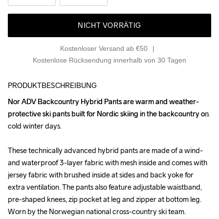
NICHT VORRÄTIG
Kostenloser Versand ab €50
Kostenlose Rücksendung innerhalb von 30 Tagen
PRODUKTBESCHREIBUNG
Nor ADV Backcountry Hybrid Pants are warm and weather-
Nor ADV Backcountry Hybrid Pants are warm and weather-
protective ski pants built for Nordic skiing in the backcountry on 
protective ski pants built for Nordic skiing in the backcountry on 
cold winter days.

cold winter days.

These technically advanced hybrid pants are made of a wind- 
These technically advanced hybrid pants are made of a wind- 
and waterproof 3-layer fabric with mesh inside and comes with 
and waterproof 3-layer fabric with mesh inside and comes with 
jersey fabric with brushed inside at sides and back yoke for 
jersey fabric with brushed inside at sides and back yoke for 
extra ventilation. The pants also feature adjustable waistband, 
extra ventilation. The pants also feature adjustable waistband, 
pre-shaped knees, zip pocket at leg and zipper at bottom leg. 
pre-shaped knees, zip pocket at leg and zipper at bottom leg. 
Worn by the Norwegian national cross-country ski team.

Worn by the Norwegian national cross-country ski team.
