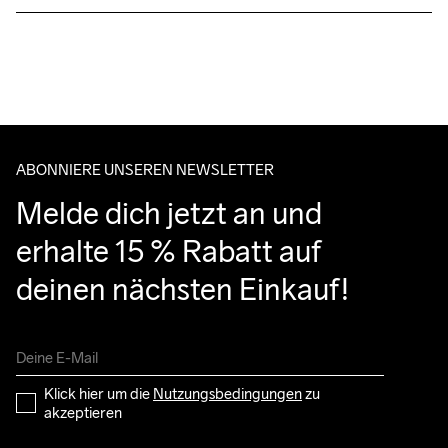
recycled 7% elastane
Kostenloser Versand ab €50.
Für Bestellungen unter diesem Betrag berechnen wir €5.
Wir arbeiten mit DHL zusammen, die tagsüber liefern.
Bitte gib eine Adresse an, unter der du das Paket tagsüber 
Maschinenwäsche 
entgegennehmen kannst.
bei 40 Grad.
ABONNIERE UNSEREN NEWSLETTER
Melde dich jetzt an und 
erhalte 15 % Rabatt auf 
deinen nächsten Einkauf!
Klick hier um die 
Nutzungsbedingungen
 zu 
akzeptieren