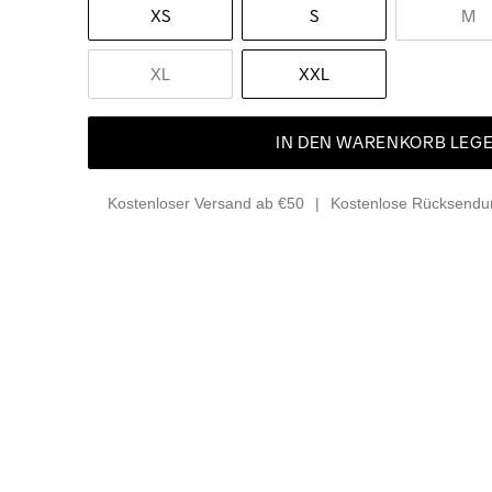
XS
S
M
XL
XXL
IN DEN WARENKORB LEG
Kostenloser Versand ab €50
Kostenlose Rücksendun