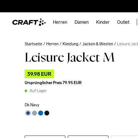
Herren
Damen
Kinder
Outlet
Startseite
Herren
Kleidung
Jacken & Westen
Leisure Jac
Leisure Jacket M
39.98 EUR
Ursprünglicher Preis
79.95 EUR
Auf Lager
Dk Navy