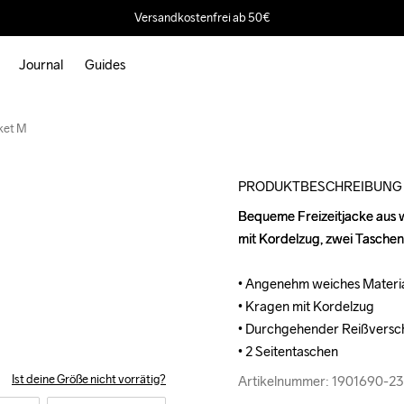
Versandkostenfrei ab 50€
Journal
Guides
Outlet
ket M
PRODUKTBESCHREIBUNG
Bequeme Freizeitjacke aus w
Bequeme Freizeitjacke aus w
mit Kordelzug, zwei Taschen 
mit Kordelzug, zwei Taschen 
• Angenehm weiches Materia
• Angenehm weiches Materia
• Kragen mit Kordelzug

• Kragen mit Kordelzug

• Durchgehender Reißversch
• Durchgehender Reißversch
• 2 Seitentaschen
• 2 Seitentaschen
Ist deine Größe nicht vorrätig?
Artikelnummer: 1901690-2
Artikelnummer: 1901690-2