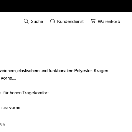
Suche
Kundendienst
Warenkorb
eichem, elastischem und funktionalem Polyester. Kragen 
eichem, elastischem und funktionalem Polyester. Kragen 
vorne.

vorne.

l für hohen Tragekomfort

l für hohen Tragekomfort

luss vorne

luss vorne

395
395