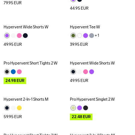
79.95
EUR
44.95
EUR
Hypervent Wide Shorts W
Hypervent Tee W
+ 
1
49.95
EUR
39.95
EUR
Pro Hypervent Short Tights 2 W
Hypervent Wide Shorts W
Outlet
24.98
EUR
49.95
EUR
Hypervent 2-In-1 Shorts M
Pro Hypervent Singlet 2 W
Outlet
59.95
EUR
22.48
EUR