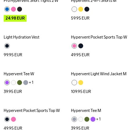
Pro Hypervent Short Tights 2 W
Hypervent 2-In-1 Shorts M
Outlet
24.98
EUR
59.95
EUR
Light Hydration Vest
Hypervent Pocket Sports Top W
99.95
EUR
49.95
EUR
Hypervent Tee W
Hypervent Light Wind Jacket M
+ 
1
39.95
EUR
109.95
EUR
Hypervent Pocket Sports Top W
Hypervent Tee M
+ 
1
49.95
EUR
39.95
EUR