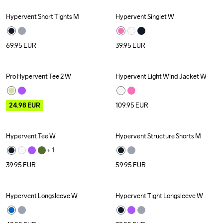
Hypervent Short Tights M
Hypervent Singlet W
69.95
EUR
39.95
EUR
Pro Hypervent Tee 2 W
Hypervent Light Wind Jacket W
Outlet
24.98
EUR
109.95
EUR
Hypervent Tee W
Hypervent Structure Shorts M
+ 
1
39.95
EUR
59.95
EUR
Hypervent Longsleeve W
Hypervent Tight Longsleeve W