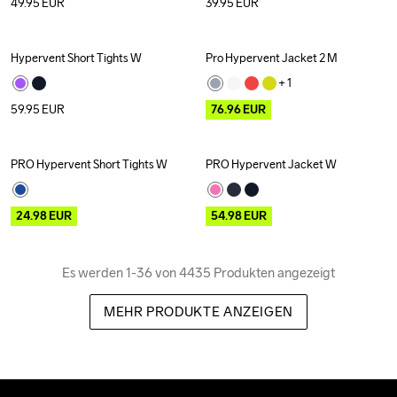
49.95
EUR
39.95
EUR
Hypervent Short Tights W
Pro Hypervent Jacket 2 M
Outlet
+ 
1
59.95
EUR
76.96
EUR
PRO Hypervent Short Tights W
PRO Hypervent Jacket W
Outlet
Outlet
24.98
EUR
54.98
EUR
Es werden 1-36 von 4435 Produkten angezeigt
MEHR PRODUKTE ANZEIGEN