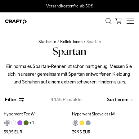
Versandkostenfrei ab 50€
Startseite
Kollektionen
Spartan
Spartan
Ein normales Spartan-Rennen ist schon hart genug. Messen Sie 
sich in unserer gemeinsam mit Spartan entworfenen Kleidung 
und Schuhen auf einem extrem schweren Hinderniskurs.
Filter
4435
Produkte
Sortieren
:
Hypervent Tee W
Hypervent Sleeveless M
+ 
1
39.95
EUR
39.95
EUR