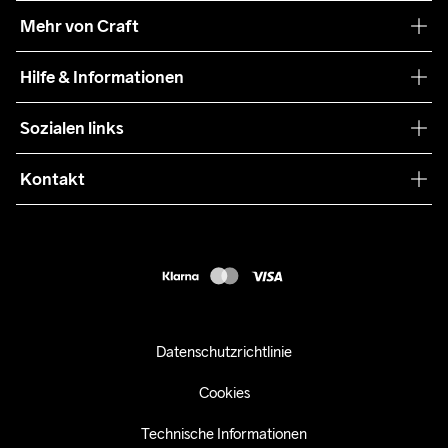
Unsere Philosophie
Mehr von Craft
Nachhaltigkeit
Craft Care Guide
Hilfe & Informationen
Teamwear
Kaufbedingungen
Sozialen links
Zusammenarbeit
Retouren
Press
Kontakt
Kundendienst
customercare-de@craftsportswear.com
FAQ
+46 (0) 33 722 32 10
Accessibility statement
Kauf widerrufen
Datenschutzrichtlinie
Cookies
Technische Informationen