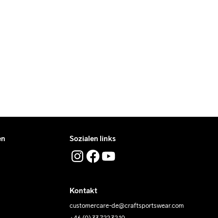
en
Sozialen links
Kontakt
customercare-de@craftsportswear.com