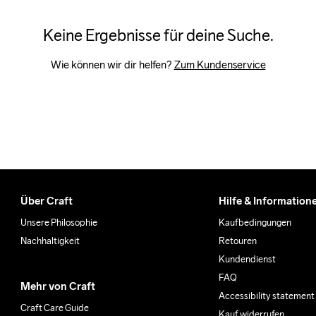
Keine Ergebnisse für deine Suche.
Wie können wir dir helfen? 
Zum Kundenservice
Über Craft
Hilfe & Information
Unsere Philosophie
Kaufbedingungen
Nachhaltigkeit
Retouren
Kundendienst
FAQ
Mehr von Craft
Accessibility statement
Craft Care Guide
Kauf widerrufen