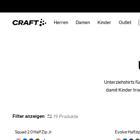
Herren
Damen
Kinder
Outlet
Unterziehshirts f
damit Kinder tro
Filter anzeigen
19
Produkte
Squad 2.0 Half Zip Jr
Evolve Halfzip
Outlet
Recycled
Outlet