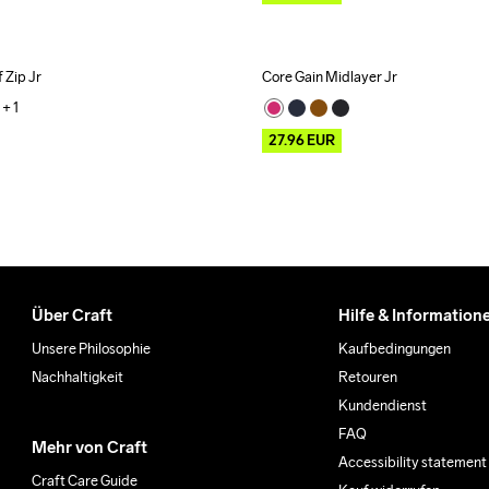
 Zip Jr
Core Gain Midlayer Jr
ecycled
Outlet
+ 
1
27.96
EUR
Über Craft
Hilfe & Information
Unsere Philosophie
Kaufbedingungen
Nachhaltigkeit
Retouren
Kundendienst
FAQ
Mehr von Craft
Accessibility statement
Craft Care Guide