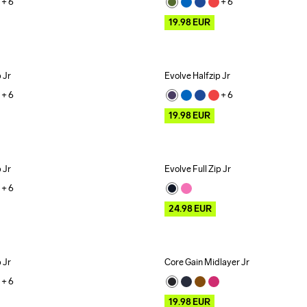
+ 
6
+ 
6
19.98
EUR
 Jr
Evolve Halfzip Jr
Outlet
+ 
6
+ 
6
19.98
EUR
 Jr
Evolve Full Zip Jr
Outlet
+ 
6
24.98
EUR
 Jr
Core Gain Midlayer Jr
Outlet
+ 
6
19.98
EUR