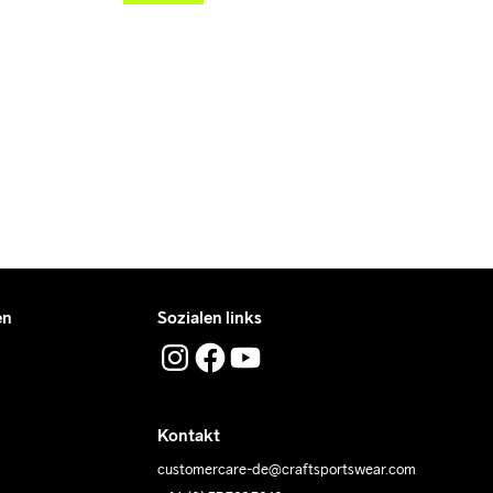
en
Sozialen links
Kontakt
customercare-de@craftsportswear.com