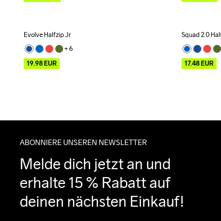
Evolve Halfzip Jr
Squad 2.0 Half
Outlet
Outlet
R
+ 
6
19.98
EUR
17.48
EUR
ABONNIERE UNSEREN NEWSLETTER
Melde dich jetzt an und 
erhalte 15 % Rabatt auf 
deinen nächsten Einkauf!