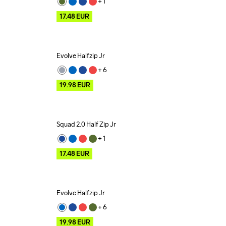
+ 
1
17.48
EUR
Evolve Halfzip Jr
Outlet
+ 
6
19.98
EUR
Squad 2.0 Half Zip Jr
Outlet
Recycled
+ 
1
17.48
EUR
Evolve Halfzip Jr
Outlet
+ 
6
19.98
EUR