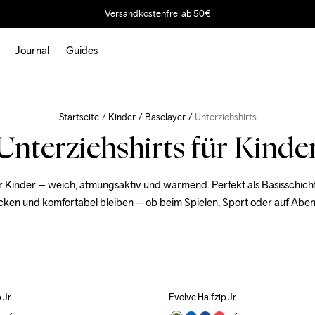
Versandkostenfrei ab 50€
Journal
Guides
Startseite
Kinder
Baselayer
Unterziehshirts
Unterziehshirts für Kinde
ür Kinder – weich, atmungsaktiv und wärmend. Perfekt als Basisschicht
cken und komfortabel bleiben – ob beim Spielen, Sport oder auf Aben
 Jr
Evolve Halfzip Jr
Outlet