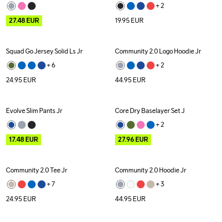
+ 
2
27.48
EUR
19.95
EUR
Squad Go Jersey Solid Ls Jr
Community 2.0 Logo Hoodie Jr
+ 
6
+ 
2
24.95
EUR
44.95
EUR
Evolve Slim Pants Jr
Core Dry Baselayer Set J
Outlet
Outlet
+ 
2
17.48
EUR
27.96
EUR
Community 2.0 Tee Jr
Community 2.0 Hoodie Jr
+ 
7
+ 
3
24.95
EUR
44.95
EUR