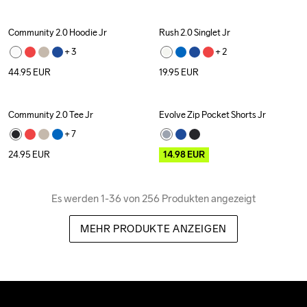
Community 2.0 Hoodie Jr
Rush 2.0 Singlet Jr
+ 
3
+ 
2
44.95
EUR
19.95
EUR
Community 2.0 Tee Jr
Evolve Zip Pocket Shorts Jr
Outlet
+ 
7
24.95
EUR
14.98
EUR
Es werden 1-36 von 256 Produkten angezeigt
MEHR PRODUKTE ANZEIGEN