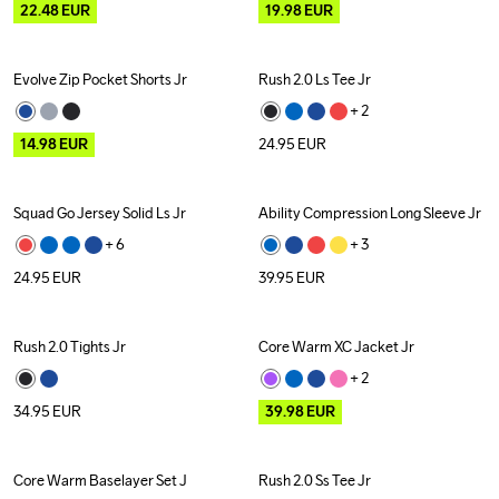
22.48
EUR
19.98
EUR
Evolve Zip Pocket Shorts Jr
Rush 2.0 Ls Tee Jr
Outlet
+ 
2
14.98
EUR
24.95
EUR
Squad Go Jersey Solid Ls Jr
Ability Compression Long Sleeve Jr
+ 
6
+ 
3
24.95
EUR
39.95
EUR
Rush 2.0 Tights Jr
Core Warm XC Jacket Jr
Outlet
+ 
2
34.95
EUR
39.98
EUR
Core Warm Baselayer Set J
Rush 2.0 Ss Tee Jr
Outlet