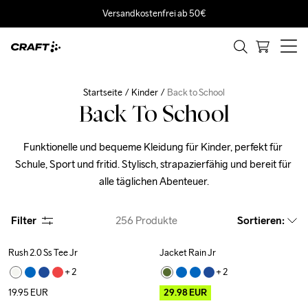
Versandkostenfrei ab 50€
Startseite
Kinder
Back to School
Back To School
Funktionelle und bequeme Kleidung für Kinder, perfekt für 
Schule, Sport und fritid. Stylisch, strapazierfähig und bereit für 
alle täglichen Abenteuer.
Filter
256
Produkte
Sortieren
:
Rush 2.0 Ss Tee Jr
Jacket Rain Jr
Outlet
+ 
2
+ 
2
19.95
EUR
29.98
EUR