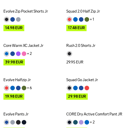
Evolve Zip Pocket Shorts Jr
Squad 2.0 Half Zip Jr
Outlet
Outlet
Recycled
+ 
1
14.98
EUR
17.48
EUR
Core Warm XC Jacket Jr
Rush 2.0 Shorts Jr
Outlet
+ 
2
39.98
EUR
29.95
EUR
Evolve Halfzip Jr
Squad Go Jacket Jr
Outlet
Outlet
+ 
6
19.98
EUR
29.98
EUR
Evolve Pants Jr
CORE Dry Active Comfort Pant JR
Outlet
Outlet
+ 
2