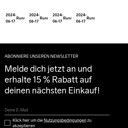
Tollefson's
With
for
Trail
Epic
2024-
2024-
2024-
2024-
Ida
Mental
Running
Running
Running
Running
Running
Journey
06-17
06-17
06-17
06-17
Nilsson
Health
Performance?
ABONNIERE UNSEREN NEWSLETTER
Melde dich jetzt an und 
erhalte 15 % Rabatt auf 
deinen nächsten Einkauf!
Klick hier um die 
Nutzungsbedingungen
 zu 
akzeptieren