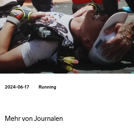
2024-06-17
Running
Essential
Why
Does
PART 1:
Trail
Running
Yoga
Inside
Mehr von Journalen
Running
is
Really
Tim
Gear
Important
Improve