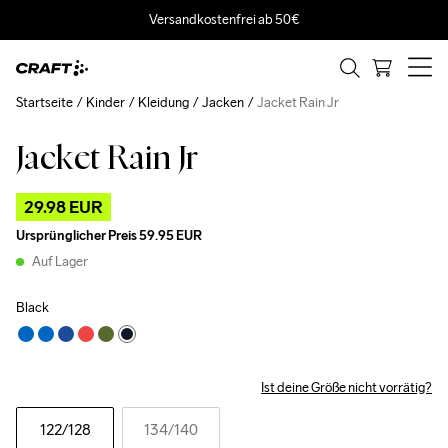
Versandkostenfrei ab 50€
Startseite
Kinder
Kleidung
Jacken
Jacket Rain Jr
Jacket Rain Jr
Outlet
29.98 EUR
Ursprünglicher Preis
59.95 EUR
Auf Lager
Black
Ist deine Größe nicht vorrätig?
122
/128
134
/140