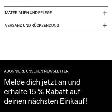
MATERIALIEN UND PFLEGE
100% Polyester
VERSAND UND RÜCKSENDUNG
Kostenloser Versand ab €50.
Für Bestellungen unter diesem Betrag berechnen wir €5.
Wir arbeiten mit DHL zusammen, die tagsüber liefern.
Bitte gib eine Adresse an, unter der du das Paket tagsüber 
entgegennehmen kannst.
ABONNIERE UNSEREN NEWSLETTER
Melde dich jetzt an und 
erhalte 15 % Rabatt auf 
deinen nächsten Einkauf!