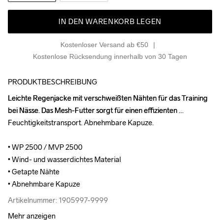
IN DEN WARENKORB LEGEN
Kostenloser Versand ab €50
Kostenlose Rücksendung innerhalb von 30 Tagen
PRODUKTBESCHREIBUNG
Leichte Regenjacke mit verschweißten Nähten für das Training 
Leichte Regenjacke mit verschweißten Nähten für das Training 
bei Nässe. Das Mesh-Futter sorgt für einen effizienten 
bei Nässe. Das Mesh-Futter sorgt für einen effizienten 
Feuchtigkeitstransport. Abnehmbare Kapuze.

Feuchtigkeitstransport. Abnehmbare Kapuze.

• WP 2500 / MVP 2500

• WP 2500 / MVP 2500

• Wind- und wasserdichtes Material

• Wind- und wasserdichtes Material

• Getapte Nähte

• Getapte Nähte

• Abnehmbare Kapuze
• Abnehmbare Kapuze
Artikelnummer: 1905997-9999
Artikelnummer: 1905997-9999
Mehr anzeigen