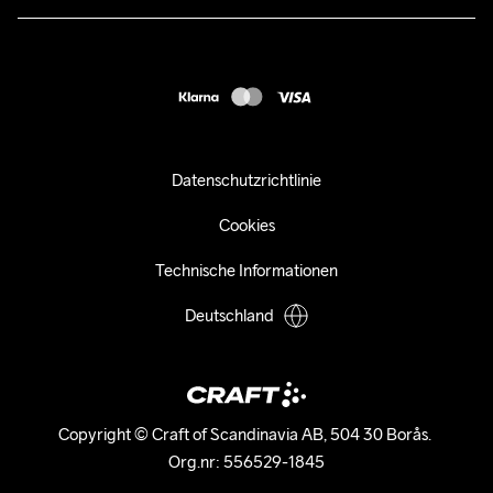
Kundendienst
customercare-de@craftsportswear.com
FAQ
+46 (0) 33 722 32 10
Accessibility statement
Kauf widerrufen
Datenschutzrichtlinie
Cookies
Technische Informationen
Deutschland
Copyright © Craft of Scandinavia AB, 504 30 Borås. 

Org.nr: 556529-1845