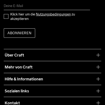
Klick hier um die 
Nutzungsbedingungen
 zu 
akzeptieren
ABONNIEREN
Über Craft
Unsere Philosophie
Mehr von Craft
Nachhaltigkeit
Craft Care Guide
Hilfe & Informationen
Teamwear
Kaufbedingungen
Sozialen links
Zusammenarbeit
Retouren
Press
Kontakt