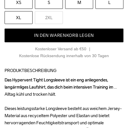
XS
S
M
L
XL
2XL
IN DEN WARENKORB LEGEN
Kostenloser Versand ab €50
Kostenlose Rücksendung innerhalb von 30 Tagen
PRODUKTBESCHREIBUNG
Das Hypervent Tight Longsleeve ist ein eng anliegendes, 
Das Hypervent Tight Longsleeve ist ein eng anliegendes, 
langärmliges Laufshirt, das dich beim intensiven Training im 
langärmliges Laufshirt, das dich beim intensiven Training im 
Alltag kühl und trocken hält.

Alltag kühl und trocken hält.

Dieses leistungsstarke Longsleeve besteht aus weichem Jersey-
Dieses leistungsstarke Longsleeve besteht aus weichem Jersey-
Material aus recyceltem Polyester und Elastan und bietet 
Material aus recyceltem Polyester und Elastan und bietet 
hervorragenden Feuchtigkeitstransport und optimale 
hervorragenden Feuchtigkeitstransport und optimale 