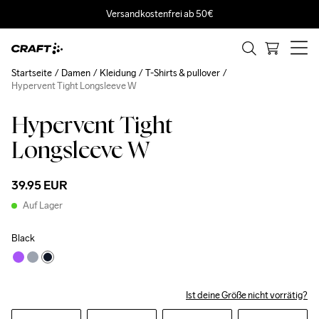
Versandkostenfrei ab 50€
Startseite
Damen
Kleidung
T-Shirts & pullover
Hypervent Tight Longsleeve W
Hypervent Tight
Longsleeve W
39.95 EUR
Auf Lager
Black
Ist deine Größe nicht vorrätig?