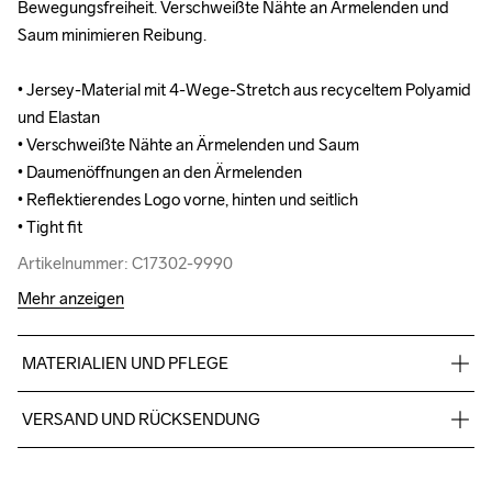
Bewegungsfreiheit. Verschweißte Nähte an Ärmelenden und 
Bewegungsfreiheit. Verschweißte Nähte an Ärmelenden und 
Saum minimieren Reibung.

Saum minimieren Reibung.

• Jersey-Material mit 4-Wege-Stretch aus recyceltem Polyamid 
• Jersey-Material mit 4-Wege-Stretch aus recyceltem Polyamid 
und Elastan

und Elastan

• Verschweißte Nähte an Ärmelenden und Saum

• Verschweißte Nähte an Ärmelenden und Saum

• Daumenöffnungen an den Ärmelenden

• Daumenöffnungen an den Ärmelenden

• Reflektierendes Logo vorne, hinten und seitlich

• Reflektierendes Logo vorne, hinten und seitlich

• Tight fit
• Tight fit
Artikelnummer: C17302-9990
Artikelnummer: C17302-9990
Mehr anzeigen
MATERIALIEN UND PFLEGE
81% polyester recyclé, 19% élasthanne
VERSAND UND RÜCKSENDUNG
Kostenloser Versand ab €50.
Für Bestellungen unter diesem Betrag berechnen wir €5.