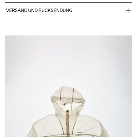
100% Polyamide recyclé
VERSAND UND RÜCKSENDUNG
Kostenloser Versand ab €50.
Für Bestellungen unter diesem Betrag berechnen wir €5.
Wir arbeiten mit DHL zusammen, die tagsüber liefern.
Bitte gib eine Adresse an, unter der du das Paket tagsüber 
entgegennehmen kannst.