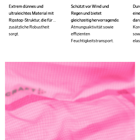
Schützt vor Wind und 
Schützt vor Wind und 
Extrem dünnes und 
Extrem dünnes und 
Dur
Dur
Regen und bietet 
Regen und bietet 
ultraleichtes Material mit 
ultraleichtes Material mit 
ein
ein
gleichzeitig hervorragende 
gleichzeitig hervorragende 
Ripstop-Struktur, die für 
Ripstop-Struktur, die für 
daru
daru
Atmungsaktivität sowie 
Atmungsaktivität sowie 
zusätzliche Robustheit 
zusätzliche Robustheit 
Kor
Kor
effizienten 
effizienten 
sorgt.
sorgt.
sow
sow
Feuchtigkeitstransport.
Feuchtigkeitstransport.
ela
ela