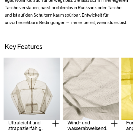
egal, wohin du auch unterwegs bist. Sie lässt sich in ihrer eigenen 
Tasche verstauen, passt problemlos in Rucksack oder Tasche 
und ist auf den Schultern kaum spürbar. Entwickelt für 
unvorhersehbare Bedingungen – immer bereit, wenn du es bist.
Key Features
Wind- und
Ultraleicht und
Fu
wasserabweisend.
strapazierfähig.
anp