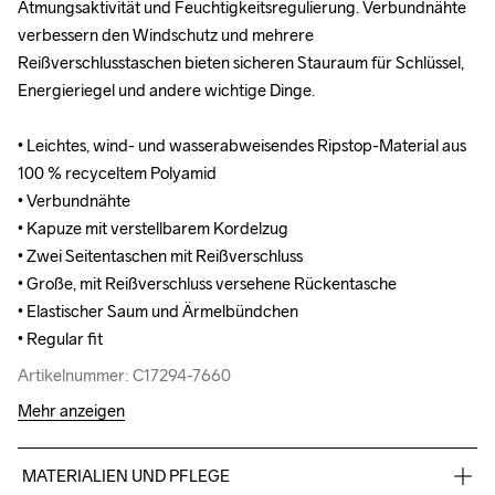
Atmungsaktivität und Feuchtigkeitsregulierung. Verbundnähte 
Atmungsaktivität und Feuchtigkeitsregulierung. Verbundnähte 
verbessern den Windschutz und mehrere 
verbessern den Windschutz und mehrere 
Reißverschlusstaschen bieten sicheren Stauraum für Schlüssel, 
Reißverschlusstaschen bieten sicheren Stauraum für Schlüssel, 
Energieriegel und andere wichtige Dinge.

Energieriegel und andere wichtige Dinge.

• Leichtes, wind- und wasserabweisendes Ripstop-Material aus 
• Leichtes, wind- und wasserabweisendes Ripstop-Material aus 
100 % recyceltem Polyamid  

100 % recyceltem Polyamid  

• Verbundnähte

• Verbundnähte

• Kapuze mit verstellbarem Kordelzug 

• Kapuze mit verstellbarem Kordelzug 

• Zwei Seitentaschen mit Reißverschluss 

• Zwei Seitentaschen mit Reißverschluss 

• Große, mit Reißverschluss versehene Rückentasche 

• Große, mit Reißverschluss versehene Rückentasche 

• Elastischer Saum und Ärmelbündchen

• Elastischer Saum und Ärmelbündchen

• Regular fit
• Regular fit
Artikelnummer: C17294-7660
Artikelnummer: C17294-7660
Mehr anzeigen
MATERIALIEN UND PFLEGE