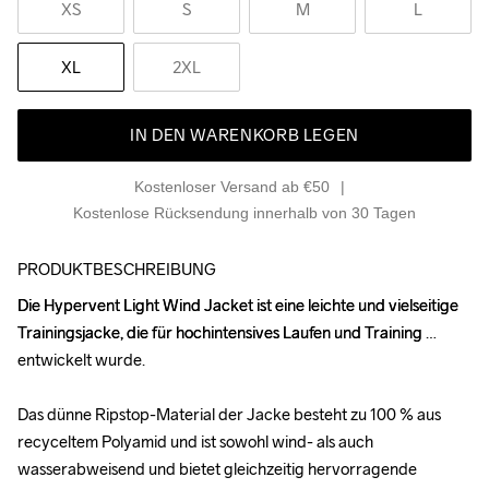
XS
S
M
L
XL
2XL
IN DEN WARENKORB LEGEN
Kostenloser Versand ab €50
Kostenlose Rücksendung innerhalb von 30 Tagen
PRODUKTBESCHREIBUNG
Die Hypervent Light Wind Jacket ist eine leichte und vielseitige 
Die Hypervent Light Wind Jacket ist eine leichte und vielseitige 
Trainingsjacke, die für hochintensives Laufen und Training 
Trainingsjacke, die für hochintensives Laufen und Training 
entwickelt wurde.

entwickelt wurde.

Das dünne Ripstop-Material der Jacke besteht zu 100 % aus 
Das dünne Ripstop-Material der Jacke besteht zu 100 % aus 
recyceltem Polyamid und ist sowohl wind- als auch 
recyceltem Polyamid und ist sowohl wind- als auch 
wasserabweisend und bietet gleichzeitig hervorragende 
wasserabweisend und bietet gleichzeitig hervorragende 