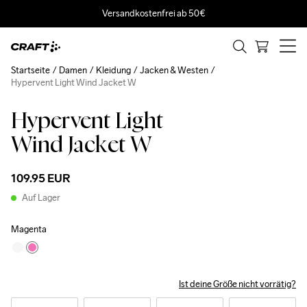
Versandkostenfrei ab 50€
Startseite
Damen
Kleidung
Jacken & Westen
Hypervent Light Wind Jacket W
Hypervent Light
New
Wind Jacket W
109.95 EUR
Auf Lager
Magenta
Ist deine Größe nicht vorrätig?