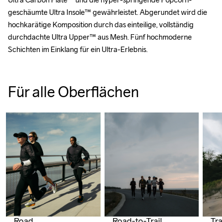
geschäumte Ultra Insole™ gewährleistet. Abgerundet wird die 
hochkarätige Komposition durch das einteilige, vollständig 
durchdachte Ultra Upper™ aus Mesh. Fünf hochmoderne 
Schichten im Einklang für ein Ultra-Erlebnis.
Für alle Oberflächen
Road
Road-to-Trail
Tra