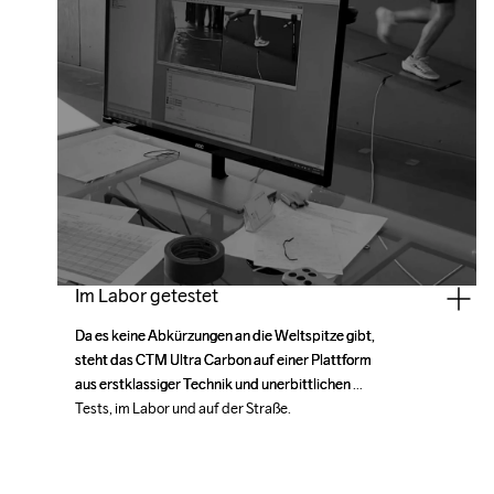
Im Labor getestet
Da es keine Abkürzungen an die Weltspitze gibt, 
Da es keine Abkürzungen an die Weltspitze gibt, 
steht das CTM Ultra Carbon auf einer Plattform 
steht das CTM Ultra Carbon auf einer Plattform 
aus erstklassiger Technik und unerbittlichen 
aus erstklassiger Technik und unerbittlichen 
Tests, im Labor und auf der Straße.
Tests, im Labor und auf der Straße.