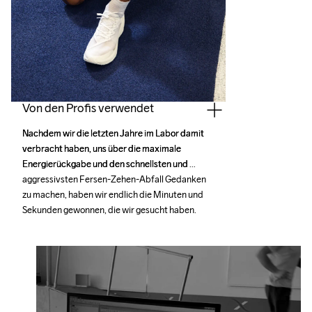
Von den Profis verwendet
Nachdem wir die letzten Jahre im Labor damit 
Nachdem wir die letzten Jahre im Labor damit 
verbracht haben, uns über die maximale 
verbracht haben, uns über die maximale 
Energierückgabe und den schnellsten und 
Energierückgabe und den schnellsten und 
aggressivsten Fersen-Zehen-Abfall Gedanken 
aggressivsten Fersen-Zehen-Abfall Gedanken 
zu machen, haben wir endlich die Minuten und 
zu machen, haben wir endlich die Minuten und 
Sekunden gewonnen, die wir gesucht haben. 
Sekunden gewonnen, die wir gesucht haben. 