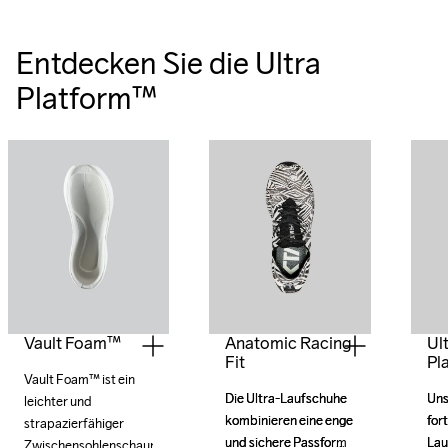
Entdecken Sie die
Ultra
Platform™
Vault Foam™
Anatomic Racing
Ul
Fit
Pl
Vault Foam™ ist ein 
Die Ultra-Laufschuhe 
Die Ultra-Laufschuhe 
Uns
Uns
leichter und 
kombinieren eine enge 
kombinieren eine enge 
fort
fort
strapazierfähiger 
und sichere Passform 
und sichere Passform 
Lau
Lau
Zwischensohlenschaum, 