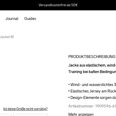
Versandkostenfrei ab 50€
Journal
Guides
Outlet
 Jacket M
M
PRODUKTBESCHREIBUNG
Jacke aus elastischem, win
Jacke aus elastischem, win
Training bei kalten Bedingun
Training bei kalten Bedingun
• Wind- und wasserdichtes
• Wind- und wasserdichtes
• Elastisches Jersey am Rüc
• Elastisches Jersey am Rüc
• Design-Elemente sorgen da
• Design-Elemente sorgen da
Artikelnummer: 1909596-6
Artikelnummer: 1909596-6
Ist deine Größe nicht vorrätig?
Mehr anzeigen