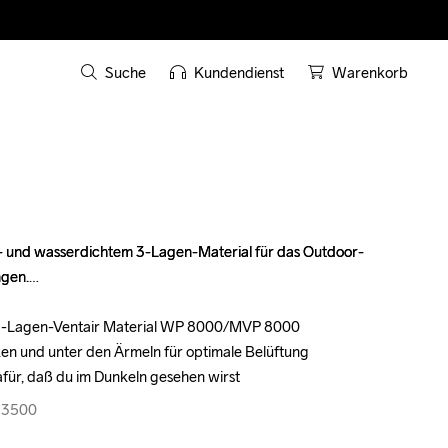
Suche
Kundendienst
Warenkorb
d- und wasserdichtem 3-Lagen-Material für das Outdoor-
d- und wasserdichtem 3-Lagen-Material für das Outdoor-
gen.

gen.

 3-Lagen-Ventair Material WP 8000/MVP 8000

 3-Lagen-Ventair Material WP 8000/MVP 8000

ken und unter den Ärmeln für optimale Belüftung

ken und unter den Ärmeln für optimale Belüftung

für, daß du im Dunkeln gesehen wirst
für, daß du im Dunkeln gesehen wirst
13500
13500