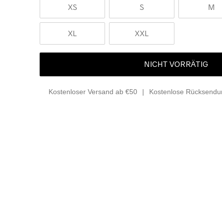
XS
S
M
XL
XXL
NICHT VORRÄTIG
Kostenloser Versand ab €50
Kostenlose Rücksendun