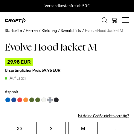
Versandkostenfrei ab 50€
Startseite
Herren
Kleidung
Sweatshirts
Evolve Hood Jacket M
Evolve Hood Jacket M
Outlet
29.98 EUR
Ursprünglicher Preis
59.95 EUR
Auf Lager
Asphalt
Ist deine Größe nicht vorrätig?
XS
S
M
L