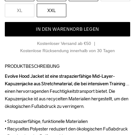
XL
XXL
IN DEN WARENKORB LEGEN
Kostenloser Versand ab €50
Kostenlose Rücksendung innerhalb von 30 Tagen
PRODUKTBESCHREIBUNG
Evolve Hood Jacket ist eine strapazierfähige Mid-Layer-
Evolve Hood Jacket ist eine strapazierfähige Mid-Layer-
Kapuzenjacke aus Stretchmaterial, die bei intensivem Training 
Kapuzenjacke aus Stretchmaterial, die bei intensivem Training 
einen hervorragenden Feuchtigkeitstransport bietet. Die 
einen hervorragenden Feuchtigkeitstransport bietet. Die 
Kapuzenjacke ist aus recycelten Materialien hergestellt, um den 
Kapuzenjacke ist aus recycelten Materialien hergestellt, um den 
ökologischen Fußabdruck zu verringern.

ökologischen Fußabdruck zu verringern.

• Strapazierfähige, funktionelle Materialien

• Strapazierfähige, funktionelle Materialien

• Recyceltes Polyester reduziert den ökologischen Fußabdruck

• Recyceltes Polyester reduziert den ökologischen Fußabdruck
