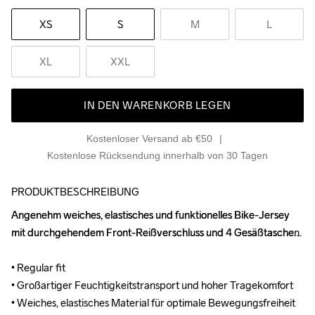
XS
S
M
L
XL
XXL
IN DEN WARENKORB LEGEN
Kostenloser Versand ab €50
Kostenlose Rücksendung innerhalb von 30 Tagen
PRODUKTBESCHREIBUNG
Angenehm weiches, elastisches und funktionelles Bike-Jersey 
Angenehm weiches, elastisches und funktionelles Bike-Jersey 
mit durchgehendem Front-Reißverschluss und 4 Gesäßtaschen. 

mit durchgehendem Front-Reißverschluss und 4 Gesäßtaschen. 

• Regular fit

• Regular fit

• Großartiger Feuchtigkeitstransport und hoher Tragekomfort

• Großartiger Feuchtigkeitstransport und hoher Tragekomfort

• Weiches, elastisches Material für optimale Bewegungsfreiheit

• Weiches, elastisches Material für optimale Bewegungsfreiheit
