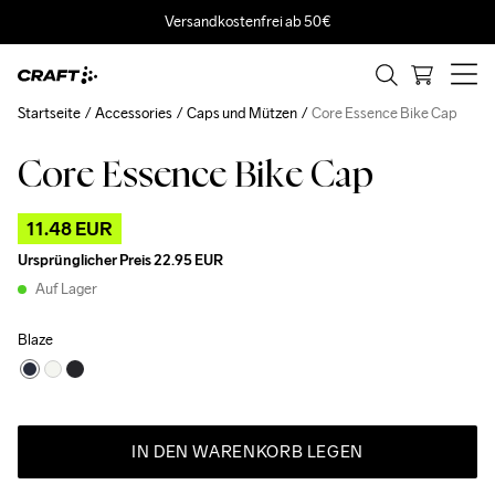
Versandkostenfrei ab 50€
Startseite
Accessories
Caps und Mützen
Core Essence Bike Cap
Core Essence Bike Cap
Outlet
11.48 EUR
Ursprünglicher Preis
22.95 EUR
Auf Lager
Blaze
IN DEN WARENKORB LEGEN