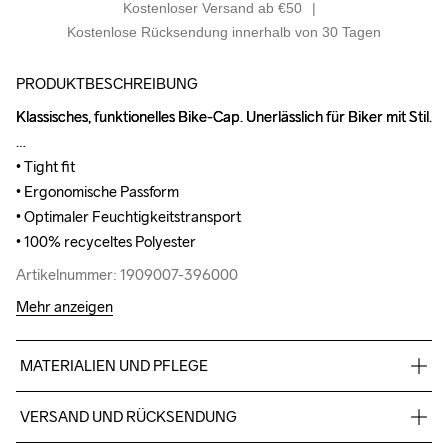
Kostenloser Versand ab €50
Kostenlose Rücksendung innerhalb von 30 Tagen
PRODUKTBESCHREIBUNG
Klassisches, funktionelles Bike-Cap. Unerlässlich für Biker mit Stil.

Klassisches, funktionelles Bike-Cap. Unerlässlich für Biker mit Stil.

• Tight fit

• Tight fit

• Ergonomische Passform

• Ergonomische Passform

• Optimaler Feuchtigkeitstransport

• Optimaler Feuchtigkeitstransport

• 100% recyceltes Polyester
• 100% recyceltes Polyester
Artikelnummer: 1909007-396000
Artikelnummer: 1909007-396000
Mehr anzeigen
MATERIALIEN UND PFLEGE
100% Polyester (recycelt)
VERSAND UND RÜCKSENDUNG