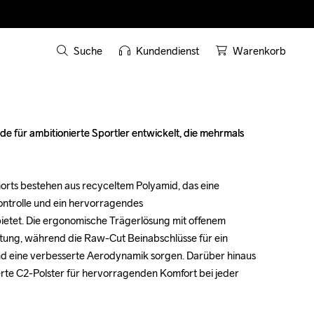
Suche
Kundendienst
Warenkorb
e für ambitionierte Sportler entwickelt, die mehrmals 
e für ambitionierte Sportler entwickelt, die mehrmals 
Shorts bestehen aus recyceltem Polyamid, das eine 
Shorts bestehen aus recyceltem Polyamid, das eine 
trolle und ein hervorragendes 
trolle und ein hervorragendes 
etet. Die ergonomische Trägerlösung mit offenem 
etet. Die ergonomische Trägerlösung mit offenem 
tung, während die Raw-Cut Beinabschlüsse für ein 
tung, während die Raw-Cut Beinabschlüsse für ein 
 eine verbesserte Aerodynamik sorgen. Darüber hinaus 
 eine verbesserte Aerodynamik sorgen. Darüber hinaus 
rte C2-Polster für hervorragenden Komfort bei jeder 
rte C2-Polster für hervorragenden Komfort bei jeder 