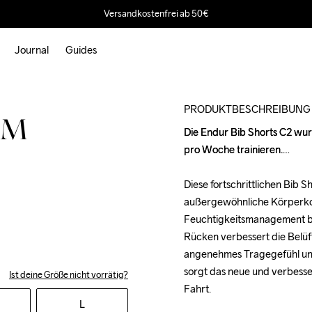
Versandkostenfrei ab 50€
Journal
Guides
PRODUKTBESCHREIBUNG
2 M
Die Endur Bib Shorts C2 wurd
Die Endur Bib Shorts C2 wurd
pro Woche trainieren.

pro Woche trainieren.

Diese fortschrittlichen Bib 
Diese fortschrittlichen Bib 
außergewöhnliche Körperkon
außergewöhnliche Körperkon
Feuchtigkeitsmanagement bi
Feuchtigkeitsmanagement bi
Rücken verbessert die Belüf
Rücken verbessert die Belüf
angenehmes Tragegefühl und
angenehmes Tragegefühl und
sorgt das neue und verbesse
sorgt das neue und verbesse
Ist deine Größe nicht vorrätig?
Fahrt.

Fahrt.

L