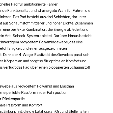
onelles Pad für ambitionierte Fahrer

onelles Pad für ambitionierte Fahrer

nde Funktionalität und ist eine gute Wahl für Fahrer, die 
nde Funktionalität und ist eine gute Wahl für Fahrer, die 
inieren. Das Pad besteht aus drei Schichten, darunter 
inieren. Das Pad besteht aus drei Schichten, darunter 
ht aus Schaumstoff mittlerer und hoher Dichte. Zusammen 
ht aus Schaumstoff mittlerer und hoher Dichte. Zusammen 
n eine perfekte Kombination, die Energie abfedert und 
n eine perfekte Kombination, die Energie abfedert und 
ein Anti-Schock-System ableitet. Darüber hinaus besteht 
ein Anti-Schock-System ableitet. Darüber hinaus besteht 
ochwertigem recyceltem Polyamidgewebe, das eine 
ochwertigem recyceltem Polyamidgewebe, das eine 
chfähigkeit und einen ausgezeichneten 
chfähigkeit und einen ausgezeichneten 
t. Dank der 4-Wege-Elastizität des Gewebes passt sich 
t. Dank der 4-Wege-Elastizität des Gewebes passt sich 
 Körpers an und sorgt so für optimalen Komfort und 
 Körpers an und sorgt so für optimalen Komfort und 
us verfügt das Pad über einen biobasierten Schaumstoff 
us verfügt das Pad über einen biobasierten Schaumstoff 
Gewebe aus recyceltem Polyamid und Elasthan

Gewebe aus recyceltem Polyamid und Elasthan

ine perfekte Passform in der Fahrposition

ine perfekte Passform in der Fahrposition

er Rückenpartie

er Rückenpartie

male Passform und Komfort

male Passform und Komfort

Silikonprint, die die Latzhose an Ort und Stelle halten

Silikonprint, die die Latzhose an Ort und Stelle halten
