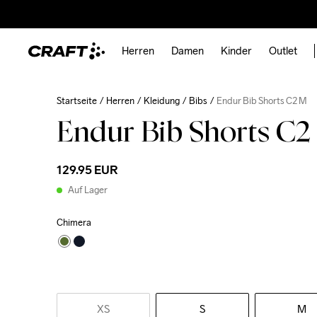
Herren
Damen
Kinder
Outlet
Startseite
Herren
Kleidung
Bibs
Endur Bib Shorts C2 M
Endur Bib Shorts C
129.95 EUR
Auf Lager
Chimera
XS
S
M