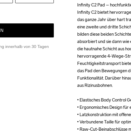
Infinity C2 Pad – hochfunkti
Infinity C2 Pad – hochfunkti
Infinity C2 bietet hervorrage
Infinity C2 bietet hervorrage
das ganze Jahr über hart tra
das ganze Jahr über hart tra
eine zweite und dritte Schic
eine zweite und dritte Schic
EN
bilden diese beiden Schichte
bilden diese beiden Schichte
absorbiert und sie dann wie 
absorbiert und sie dann wie 
g innerhalb von 30 Tagen
die hautnahe Schicht aus h
die hautnahe Schicht aus h
hervorragende 4-Wege-Stret
hervorragende 4-Wege-Stret
Feuchtigkeitstransport biete
Feuchtigkeitstransport biete
das Pad den Bewegungen des
das Pad den Bewegungen des
Funktionalität. Darüber hina
Funktionalität. Darüber hina
aus Rizinusbohnen.

aus Rizinusbohnen.

• Elastisches Body Control 
• Elastisches Body Control 
• Ergonomisches Design für e
• Ergonomisches Design für e
• Latzkonstruktion mit offen
• Latzkonstruktion mit offen
• Verbundene Taille für opti
• Verbundene Taille für opti
• Raw-Cut-Beinabschlüsse mit 
• Raw-Cut-Beinabschlüsse mit 