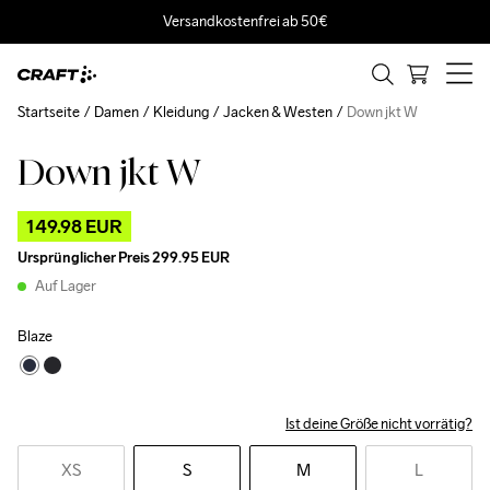
Versandkostenfrei ab 50€
Startseite
Damen
Kleidung
Jacken & Westen
Down jkt W
Down jkt W
Outlet
149.98 EUR
Ursprünglicher Preis
299.95 EUR
Auf Lager
Blaze
Ist deine Größe nicht vorrätig?
XS
S
M
L