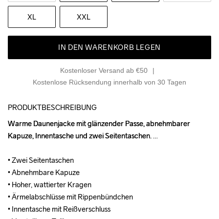
XL
XXL
IN DEN WARENKORB LEGEN
Kostenloser Versand ab €50
Kostenlose Rücksendung innerhalb von 30 Tagen
PRODUKTBESCHREIBUNG
Warme Daunenjacke mit glänzender Passe, abnehmbarer 
Warme Daunenjacke mit glänzender Passe, abnehmbarer 
Kapuze, Innentasche und zwei Seitentaschen. 

Kapuze, Innentasche und zwei Seitentaschen. 

• Zwei Seitentaschen

• Zwei Seitentaschen

• Abnehmbare Kapuze

• Abnehmbare Kapuze

• Hoher, wattierter Kragen

• Hoher, wattierter Kragen

• Ärmelabschlüsse mit Rippenbündchen

• Ärmelabschlüsse mit Rippenbündchen

• Innentasche mit Reißverschluss

• Innentasche mit Reißverschluss
