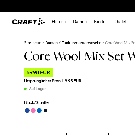
Herren
Damen
Kinder
Outlet
Startseite
Damen
Funktionsunterwäsche
Core Wool Mix S
Core Wool Mix Set 
59.98 EUR
Ursprünglicher Preis
119.95 EUR
Auf Lager
Black/Granite