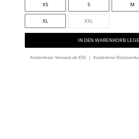
XS
S
M
XL
XXL
IN DEN WARENKORB LEG
Kostenloser Versand ab €50
Kostenlose Rücksendun