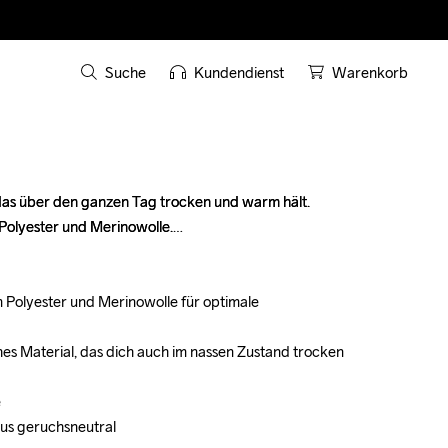
Suche
Kundendienst
Warenkorb
s über den ganzen Tag trocken und warm hält. 
s über den ganzen Tag trocken und warm hält. 
Polyester und Merinowolle.

Polyester und Merinowolle.

 Polyester und Merinowolle für optimale 
 Polyester und Merinowolle für optimale 
ches Material, das dich auch im nassen Zustand trocken 
ches Material, das dich auch im nassen Zustand trocken 




aus geruchsneutral
aus geruchsneutral