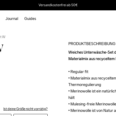
Versandkostenfrei ab 50€
Journal
Guides
Outlet
et W
PRODUKTBESCHREIBUNG
W
Weiches Unterwäsche-Set da
Weiches Unterwäsche-Set da
Materialmix aus recyceltem 
Materialmix aus recyceltem 
• Regular fit

• Regular fit

• Materialmix aus recyceltem
• Materialmix aus recyceltem
Thermoregulierung

Thermoregulierung

• Merinowolle ist ein natürli
• Merinowolle ist ein natürli
hält

hält

• Mulesing-freie Merinowolle
• Mulesing-freie Merinowolle
Ist deine Größe nicht vorrätig?
• Merinowolle ist von Natur 
• Merinowolle ist von Natur 