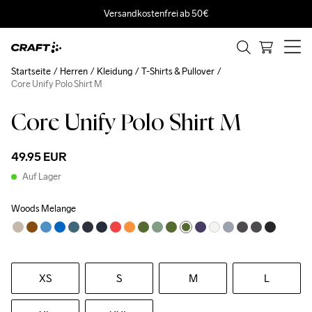
Versandkostenfrei ab 50€
Startseite
Herren
Kleidung
T-Shirts & Pullover
Core Unify Polo Shirt M
Core Unify Polo Shirt M
Recycled
49.95 EUR
Auf Lager
Woods Melange
XS
S
M
L