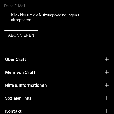
Klick hier um die 
Nutzungsbedingungen
 zu 
akzeptieren
ABONNIEREN
Über Craft
Unsere Philosophie
Mehr von Craft
Nachhaltigkeit
Craft Care Guide
Hilfe & Informationen
Teamwear
Kaufbedingungen
Sozialen links
Zusammenarbeit
Retouren
Press
Kontakt
Kundendienst