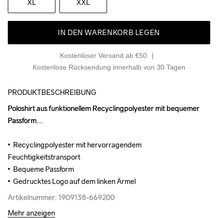
XL
XXL
IN DEN WARENKORB LEGEN
Kostenloser Versand ab €50
Kostenlose Rücksendung innerhalb von 30 Tagen
PRODUKTBESCHREIBUNG
Poloshirt aus funktionellem Recyclingpolyester mit bequemer 
Poloshirt aus funktionellem Recyclingpolyester mit bequemer 
Passform.

Passform.

•  Recyclingpolyester mit hervorragendem 
•  Recyclingpolyester mit hervorragendem 
Feuchtigkeitstransport

Feuchtigkeitstransport

•  Bequeme Passform

•  Bequeme Passform

•  Gedrucktes Logo auf dem linken Ärmel
•  Gedrucktes Logo auf dem linken Ärmel
Artikelnummer: 1909138-669200
Artikelnummer: 1909138-669200
Mehr anzeigen