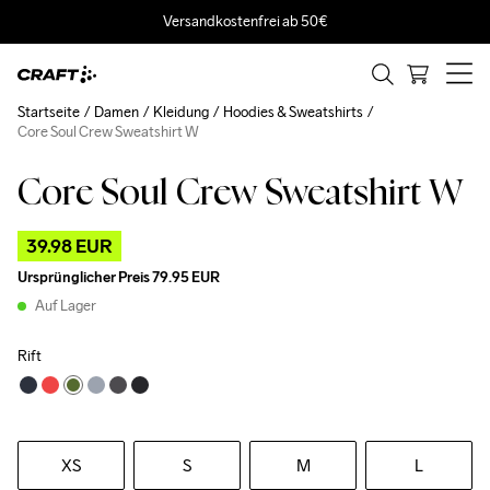
Versandkostenfrei ab 50€
Startseite
Damen
Kleidung
Hoodies & Sweatshirts
Core Soul Crew Sweatshirt W
Core Soul Crew Sweatshirt W
Outlet
39.98 EUR
Ursprünglicher Preis
79.95 EUR
Auf Lager
Rift
XS
S
M
L