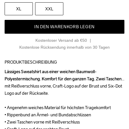
XL
XXL
IN DEN WARENKORB LEGEN
Kostenloser Versand ab €50
Kostenlose Rücksendung innerhalb von 30 Tagen
PRODUKTBESCHREIBUNG
Lässiges Sweatshirt aus einer weichen Baumwoll- 
Lässiges Sweatshirt aus einer weichen Baumwoll- 
Polyestermischung. Komfort für den ganzen Tag. Zwei Taschen 
Polyestermischung. Komfort für den ganzen Tag. Zwei Taschen 
mit Reißverschluss vorne, Craft-Logo auf der Brust und Six-Dot 
mit Reißverschluss vorne, Craft-Logo auf der Brust und Six-Dot 
Logo auf der Rückseite. 

Logo auf der Rückseite. 

• Angenehm weiches Material für höchsten Tragekomfort

• Angenehm weiches Material für höchsten Tragekomfort

• Rippenbund an Ärmel- und Bundabschlüssen

• Rippenbund an Ärmel- und Bundabschlüssen

• Zwei Taschen vorne mit Reißverschluss

• Zwei Taschen vorne mit Reißverschluss
