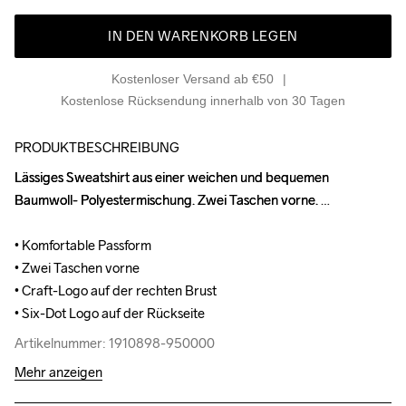
IN DEN WARENKORB LEGEN
Kostenloser Versand ab €50
Kostenlose Rücksendung innerhalb von 30 Tagen
PRODUKTBESCHREIBUNG
Lässiges Sweatshirt aus einer weichen und bequemen 
Lässiges Sweatshirt aus einer weichen und bequemen 
Baumwoll- Polyestermischung. Zwei Taschen vorne. 

Baumwoll- Polyestermischung. Zwei Taschen vorne. 

• Komfortable Passform

• Komfortable Passform

• Zwei Taschen vorne

• Zwei Taschen vorne

• Craft-Logo auf der rechten Brust

• Craft-Logo auf der rechten Brust

• Six-Dot Logo auf der Rückseite
• Six-Dot Logo auf der Rückseite
Artikelnummer: 1910898-950000
Artikelnummer: 1910898-950000
Mehr anzeigen