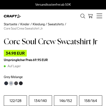
Versandkostenfrei ab 50€
Startseite
Kinder
Kleidung
Sweatshirts
Core Soul Crew Sweatshirt Jr
Core Soul Crew Sweatshirt Jr
Outlet
34.98 EUR
Ursprünglicher Preis
69.95 EUR
Auf Lager
Grey Melange
122
/128
134
/140
146
/152
158
/164