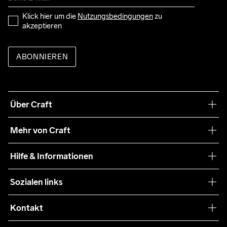
Klick hier um die 
Nutzungsbedingungen
 zu 
akzeptieren
ABONNIEREN
Über Craft
Unsere Philosophie
Mehr von Craft
Nachhaltigkeit
Craft Care Guide
Hilfe & Informationen
Teamwear
Kaufbedingungen
Sozialen links
Zusammenarbeit
Retouren
Press
Kontakt
Kundendienst
customercare-de@craftsportswear.com