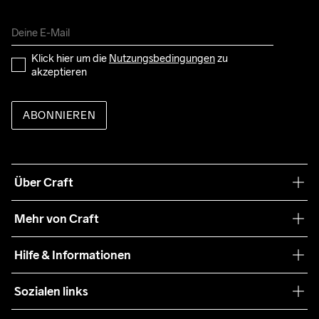
Klick hier um die 
Nutzungsbedingungen
 zu 
akzeptieren
ABONNIEREN
Über Craft
Unsere Philosophie
Mehr von Craft
Nachhaltigkeit
Craft Care Guide
Hilfe & Informationen
Teamwear
Kaufbedingungen
Sozialen links
Zusammenarbeit
Retouren