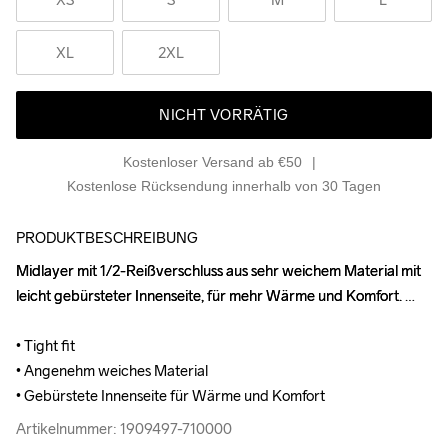
XL
2XL
NICHT VORRÄTIG
Kostenloser Versand ab €50
Kostenlose Rücksendung innerhalb von 30 Tagen
PRODUKTBESCHREIBUNG
Midlayer mit 1/2-Reißverschluss aus sehr weichem Material mit 
Midlayer mit 1/2-Reißverschluss aus sehr weichem Material mit 
leicht gebürsteter Innenseite, für mehr Wärme und Komfort. 

leicht gebürsteter Innenseite, für mehr Wärme und Komfort. 

• Tight fit

• Tight fit

• Angenehm weiches Material

• Angenehm weiches Material

• Gebürstete Innenseite für Wärme und Komfort
• Gebürstete Innenseite für Wärme und Komfort
Artikelnummer: 1909497-710000
Artikelnummer: 1909497-710000