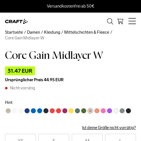
Versandkostenfrei ab 50€
Startseite
Damen
Kleidung
Mittelschichten & Fleece
Core Gain Midlayer W
Core Gain Midlayer W
Outlet
31.47 EUR
Ursprünglicher Preis
44.95 EUR
Nicht vorrätig
Hint
Ist deine Größe nicht vorrätig?
XS
S
M
L