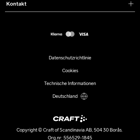
Press
Kontakt
Kundendienst
customercare-de@craftsportswear.com
FAQ
+46 (0) 33 722 32 10
Accessibility statement
Kauf widerrufen
Datenschutzrichtlinie
Cookies
Technische Informationen
Deutschland
Copyright © Craft of Scandinavia AB, 504 30 Borås. 

Org.nr: 556529-1845