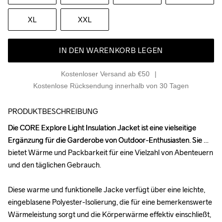
XL
XXL
IN DEN WARENKORB LEGEN
Kostenloser Versand ab €50
Kostenlose Rücksendung innerhalb von 30 Tagen
PRODUKTBESCHREIBUNG
Die CORE Explore Light Insulation Jacket ist eine vielseitige 
Die CORE Explore Light Insulation Jacket ist eine vielseitige 
Ergänzung für die Garderobe von Outdoor-Enthusiasten. Sie 
Ergänzung für die Garderobe von Outdoor-Enthusiasten. Sie 
bietet Wärme und Packbarkeit für eine Vielzahl von Abenteuern 
bietet Wärme und Packbarkeit für eine Vielzahl von Abenteuern 
und den täglichen Gebrauch.

und den täglichen Gebrauch.

Diese warme und funktionelle Jacke verfügt über eine leichte, 
Diese warme und funktionelle Jacke verfügt über eine leichte, 
eingeblasene Polyester-Isolierung, die für eine bemerkenswerte 
eingeblasene Polyester-Isolierung, die für eine bemerkenswerte 
Wärmeleistung sorgt und die Körperwärme effektiv einschließt, 
Wärmeleistung sorgt und die Körperwärme effektiv einschließt, 