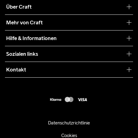
Über Craft
Unsere Philosophie
Mehr von Craft
Nachhaltigkeit
Craft Care Guide
Hilfe & Informationen
Teamwear
Kaufbedingungen
Sozialen links
Zusammenarbeit
Retouren
Press
Kontakt
Kundendienst
customercare-de@craftsportswear.com
FAQ
+46 (0) 33 722 32 10
Accessibility statement
Kauf widerrufen
Datenschutzrichtlinie
Cookies