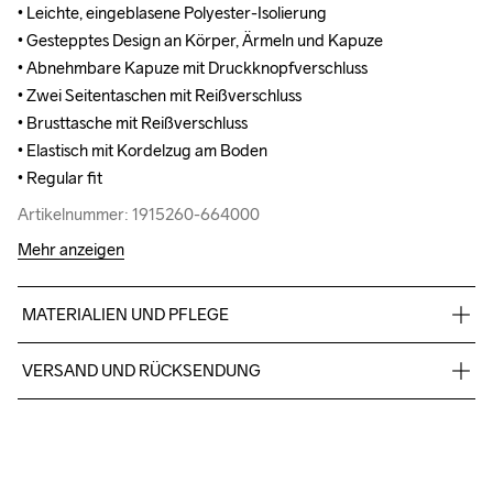
• Leichte, eingeblasene Polyester-Isolierung 

• Leichte, eingeblasene Polyester-Isolierung 

• Gestepptes Design an Körper, Ärmeln und Kapuze

• Gestepptes Design an Körper, Ärmeln und Kapuze

• Abnehmbare Kapuze mit Druckknopfverschluss

• Abnehmbare Kapuze mit Druckknopfverschluss

• Zwei Seitentaschen mit Reißverschluss 

• Zwei Seitentaschen mit Reißverschluss 

• Brusttasche mit Reißverschluss

• Brusttasche mit Reißverschluss

• Elastisch mit Kordelzug am Boden 

• Elastisch mit Kordelzug am Boden 

• Regular fit
• Regular fit
Artikelnummer: 1915260-664000
Artikelnummer: 1915260-664000
Mehr anzeigen
MATERIALIEN UND PFLEGE
Body: 100% Polyamid (recycelt) Wattierung: 100% Polyester
VERSAND UND RÜCKSENDUNG
Kostenloser Versand ab €50.
Für Bestellungen unter diesem Betrag berechnen wir €5.
Wir arbeiten mit DHL zusammen, die tagsüber liefern.