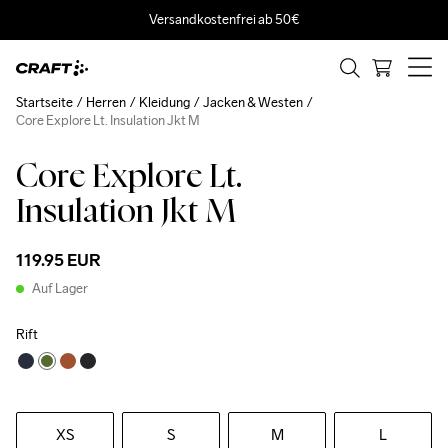
Versandkostenfrei ab 50€
Startseite
Herren
Kleidung
Jacken & Westen
Core Explore Lt. Insulation Jkt M
Core Explore Lt.
Insulation Jkt M
119.95 EUR
Auf Lager
Rift
XS
S
M
L