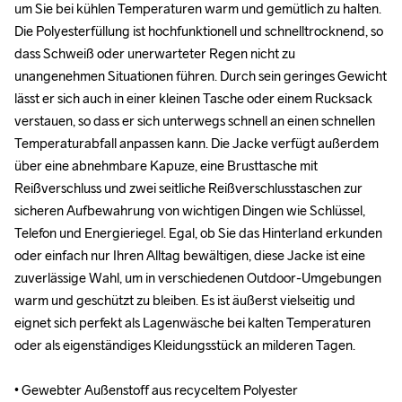
um Sie bei kühlen Temperaturen warm und gemütlich zu halten. 
um Sie bei kühlen Temperaturen warm und gemütlich zu halten. 
Die Polyesterfüllung ist hochfunktionell und schnelltrocknend, so 
Die Polyesterfüllung ist hochfunktionell und schnelltrocknend, so 
dass Schweiß oder unerwarteter Regen nicht zu 
dass Schweiß oder unerwarteter Regen nicht zu 
unangenehmen Situationen führen. Durch sein geringes Gewicht 
unangenehmen Situationen führen. Durch sein geringes Gewicht 
lässt er sich auch in einer kleinen Tasche oder einem Rucksack 
lässt er sich auch in einer kleinen Tasche oder einem Rucksack 
verstauen, so dass er sich unterwegs schnell an einen schnellen 
verstauen, so dass er sich unterwegs schnell an einen schnellen 
Temperaturabfall anpassen kann. Die Jacke verfügt außerdem 
Temperaturabfall anpassen kann. Die Jacke verfügt außerdem 
über eine abnehmbare Kapuze, eine Brusttasche mit 
über eine abnehmbare Kapuze, eine Brusttasche mit 
Reißverschluss und zwei seitliche Reißverschlusstaschen zur 
Reißverschluss und zwei seitliche Reißverschlusstaschen zur 
sicheren Aufbewahrung von wichtigen Dingen wie Schlüssel, 
sicheren Aufbewahrung von wichtigen Dingen wie Schlüssel, 
Telefon und Energieriegel. Egal, ob Sie das Hinterland erkunden 
Telefon und Energieriegel. Egal, ob Sie das Hinterland erkunden 
oder einfach nur Ihren Alltag bewältigen, diese Jacke ist eine 
oder einfach nur Ihren Alltag bewältigen, diese Jacke ist eine 
zuverlässige Wahl, um in verschiedenen Outdoor-Umgebungen 
zuverlässige Wahl, um in verschiedenen Outdoor-Umgebungen 
warm und geschützt zu bleiben. Es ist äußerst vielseitig und 
warm und geschützt zu bleiben. Es ist äußerst vielseitig und 
eignet sich perfekt als Lagenwäsche bei kalten Temperaturen 
eignet sich perfekt als Lagenwäsche bei kalten Temperaturen 
oder als eigenständiges Kleidungsstück an milderen Tagen.

oder als eigenständiges Kleidungsstück an milderen Tagen.

• Gewebter Außenstoff aus recyceltem Polyester

• Gewebter Außenstoff aus recyceltem Polyester
