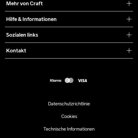
Mehr von Craft
Nachhaltigkeit
Craft Care Guide
Hilfe & Informationen
Teamwear
Kaufbedingungen
Sozialen links
Zusammenarbeit
Retouren
Press
Kontakt
Kundendienst
customercare-de@craftsportswear.com
FAQ
+46 (0) 33 722 32 10
Accessibility statement
Kauf widerrufen
Datenschutzrichtlinie
Cookies
Technische Informationen