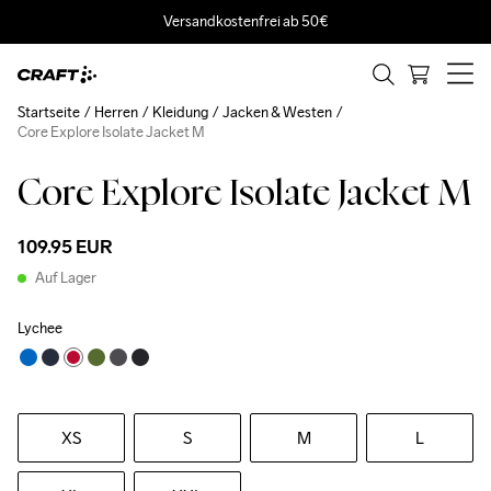
Versandkostenfrei ab 50€
Startseite
Herren
Kleidung
Jacken & Westen
Core Explore Isolate Jacket M
Core Explore Isolate Jacket M
109.95 EUR
Auf Lager
Lychee
XS
S
M
L