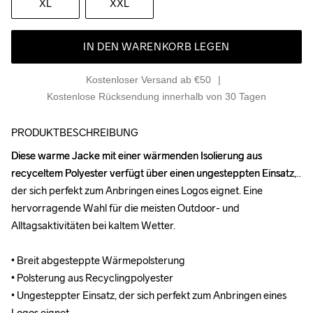
XL
XXL
IN DEN WARENKORB LEGEN
Kostenloser Versand ab €50
Kostenlose Rücksendung innerhalb von 30 Tagen
PRODUKTBESCHREIBUNG
Diese warme Jacke mit einer wärmenden Isolierung aus 
Diese warme Jacke mit einer wärmenden Isolierung aus 
recyceltem Polyester verfügt über einen ungesteppten Einsatz, 
recyceltem Polyester verfügt über einen ungesteppten Einsatz, 
der sich perfekt zum Anbringen eines Logos eignet. Eine 
der sich perfekt zum Anbringen eines Logos eignet. Eine 
hervorragende Wahl für die meisten Outdoor- und 
hervorragende Wahl für die meisten Outdoor- und 
Alltagsaktivitäten bei kaltem Wetter.

Alltagsaktivitäten bei kaltem Wetter.

• Breit abgesteppte Wärmepolsterung

• Breit abgesteppte Wärmepolsterung

• Polsterung aus Recyclingpolyester

• Polsterung aus Recyclingpolyester

• Ungesteppter Einsatz, der sich perfekt zum Anbringen eines 
• Ungesteppter Einsatz, der sich perfekt zum Anbringen eines 
Logos eignet

Logos eignet
