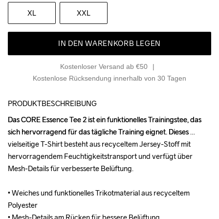
XL
XXL
IN DEN WARENKORB LEGEN
Kostenloser Versand ab €50
Kostenlose Rücksendung innerhalb von 30 Tagen
PRODUKTBESCHREIBUNG
Das CORE Essence Tee 2 ist ein funktionelles Trainingstee, das 
Das CORE Essence Tee 2 ist ein funktionelles Trainingstee, das 
sich hervorragend für das tägliche Training eignet. Dieses 
sich hervorragend für das tägliche Training eignet. Dieses 
vielseitige T-Shirt besteht aus recyceltem Jersey-Stoff mit 
vielseitige T-Shirt besteht aus recyceltem Jersey-Stoff mit 
hervorragendem Feuchtigkeitstransport und verfügt über 
hervorragendem Feuchtigkeitstransport und verfügt über 
Mesh-Details für verbesserte Belüftung. 

Mesh-Details für verbesserte Belüftung. 

• Weiches und funktionelles Trikotmaterial aus recyceltem 
• Weiches und funktionelles Trikotmaterial aus recyceltem 
Polyester 

Polyester 

• Mesh-Details am Rücken für bessere Belüftung

• Mesh-Details am Rücken für bessere Belüftung
