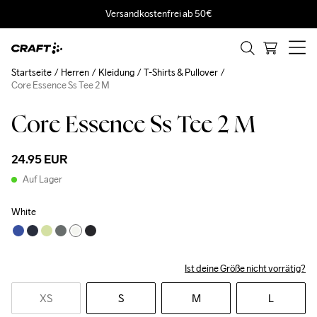
Versandkostenfrei ab 50€
Startseite
Herren
Kleidung
T-Shirts & Pullover
Core Essence Ss Tee 2 M
Core Essence Ss Tee 2 M
24.95 EUR
Auf Lager
White
Ist deine Größe nicht vorrätig?
XS
S
M
L