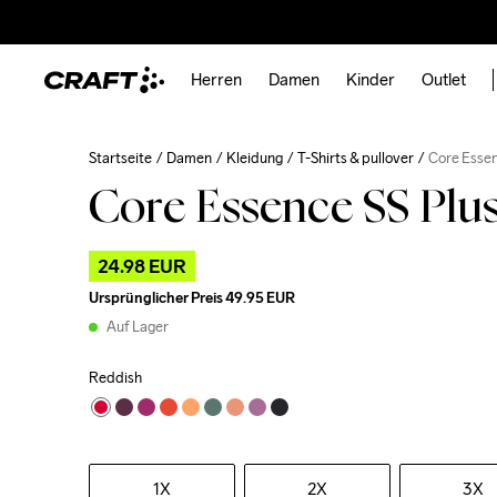
Herren
Damen
Kinder
Outlet
Startseite
Damen
Kleidung
T-Shirts & pullover
Core Essen
Core Essence SS Plu
24.98 EUR
Ursprünglicher Preis
49.95 EUR
Auf Lager
Reddish
1X
2X
3X