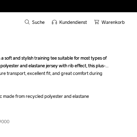
Suche
Kundendienst
Warenkorb
soft and stylish training tee suitable for most types of 
soft and stylish training tee suitable for most types of 
lyester and elastane jersey with rib effect, this plus-
lyester and elastane jersey with rib effect, this plus-
ture transport, excellent fit, and great comfort during 
ture transport, excellent fit, and great comfort during 
ric made from recycled polyester and elastane

ric made from recycled polyester and elastane

19000
19000