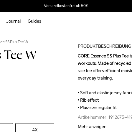
Versandkostenfrei ab 50€
Journal
Guides
Outlet
ce SS Plus Tee W
PRODUKTBESCHREIBUNG
s Tee W
CORE Essence SS Plus Tee is a 
CORE Essence SS Plus Tee is a 
workouts. Made of recycled po
workouts. Made of recycled po
size tee offers efficient mois
size tee offers efficient mois
everyday training.

everyday training.

• Soft and elastic jersey fab
• Soft and elastic jersey fab
• Rib effect

• Rib effect

• Plus-size regular fit
• Plus-size regular fit
Artikelnummer: 1912673-4
Artikelnummer: 1912673-4
Mehr anzeigen
4X