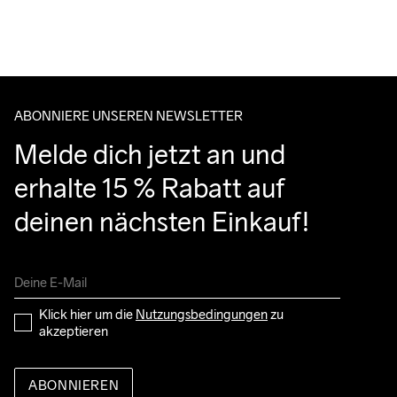
Für Bestellungen unter diesem Betrag berechnen wir €5.
Wir arbeiten mit DHL zusammen, die tagsüber liefern.
Do Not Bleach
Do Not Dry 
Ironing Low 
Maschinenwäsche 
Tumble Low 
Bitte gib eine Adresse an, unter der du das Paket tagsüber 
Clean
Temp
bei 40 Grad.
Temp
entgegennehmen kannst.
ABONNIERE UNSEREN NEWSLETTER
Melde dich jetzt an und 
erhalte 15 % Rabatt auf 
deinen nächsten Einkauf!
Klick hier um die 
Nutzungsbedingungen
 zu 
akzeptieren
ABONNIEREN