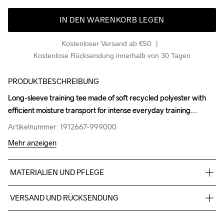
IN DEN WARENKORB LEGEN
Kostenloser Versand ab €50
Kostenlose Rücksendung innerhalb von 30 Tagen
PRODUKTBESCHREIBUNG
Long-sleeve training tee made of soft recycled polyester with 
Long-sleeve training tee made of soft recycled polyester with 
efficient moisture transport for intense everyday training.
efficient moisture transport for intense everyday training.
Artikelnummer: 1912667-999000
Artikelnummer: 1912667-999000
Mehr anzeigen
MATERIALIEN UND PFLEGE
85% Polyester

VERSAND UND RÜCKSENDUNG
15% Elastane
Kostenloser Versand ab €50.