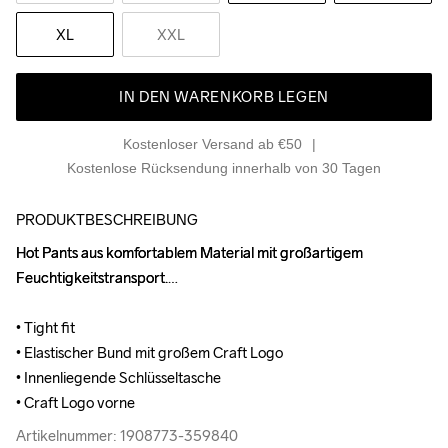
XL
XXL
IN DEN WARENKORB LEGEN
Kostenloser Versand ab €50
Kostenlose Rücksendung innerhalb von 30 Tagen
PRODUKTBESCHREIBUNG
Hot Pants aus komfortablem Material mit großartigem 
Hot Pants aus komfortablem Material mit großartigem 
Feuchtigkeitstransport.

Feuchtigkeitstransport.

• Tight fit

• Tight fit

• Elastischer Bund mit großem Craft Logo

• Elastischer Bund mit großem Craft Logo

• Innenliegende Schlüsseltasche

• Innenliegende Schlüsseltasche

• Craft Logo vorne
• Craft Logo vorne
Artikelnummer: 1908773-359840
Artikelnummer: 1908773-359840