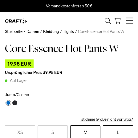
Versandkostenfrei ab 50€
Startseite
Damen
Kleidung
Tights
Core Essence Hot Pants W
Core Essence Hot Pants W
Outlet
19.98 EUR
Ursprünglicher Preis
39.95 EUR
Auf Lager
Jump/Cosmo
Ist deine Größe nicht vorrätig?
XS
S
M
L