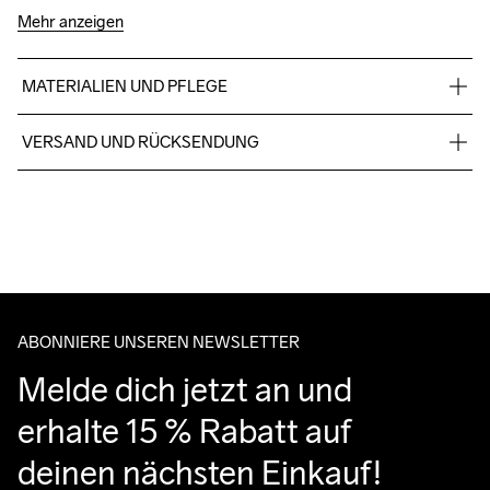
Mehr anzeigen
MATERIALIEN UND PFLEGE
88% Polyester (recycelt), 12% Elastan
VERSAND UND RÜCKSENDUNG
Kostenloser Versand ab €50.
Für Bestellungen unter diesem Betrag berechnen wir €5.
Maschinenwäsche 
Wir arbeiten mit DHL zusammen, die tagsüber liefern.
bei 40 Grad.
Bitte gib eine Adresse an, unter der du das Paket tagsüber 
entgegennehmen kannst.
ABONNIERE UNSEREN NEWSLETTER
Melde dich jetzt an und 
erhalte 15 % Rabatt auf 
deinen nächsten Einkauf!