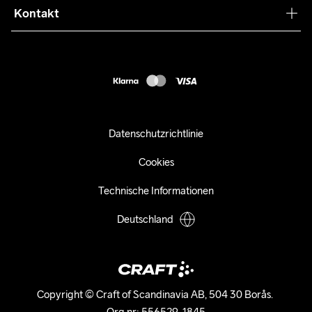
Press
Kontakt
Kundendienst
customercare-de@craftsportswear.com
FAQ
+46 (0) 33 722 32 10
Accessibility statement
Kauf widerrufen
Datenschutzrichtlinie
Cookies
Technische Informationen
Deutschland
Copyright © Craft of Scandinavia AB, 504 30 Borås. 

Org.nr: 556529-1845