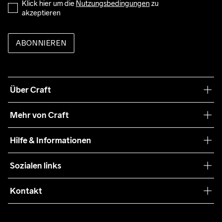
Klick hier um die 
Nutzungsbedingungen
 zu 
akzeptieren
ABONNIEREN
Über Craft
Unsere Philosophie
Mehr von Craft
Nachhaltigkeit
Craft Care Guide
Hilfe & Informationen
Teamwear
Kaufbedingungen
Sozialen links
Zusammenarbeit
Retouren
Press
Kontakt
Kundendienst
customercare-de@craftsportswear.com
FAQ