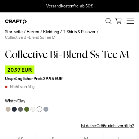
Versandkostenfrei ab 50€
Startseite
Herren
Kleidung
T-Shirts & Pullover
Collective Bi-Blend Ss Tee M
Collective Bi-Blend Ss Tee M
Outlet
20.97 EUR
Ursprünglicher Preis
29.95 EUR
Nicht vorrätig
White/Clay
Ist deine Größe nicht vorrätig?
XS
S
M
L