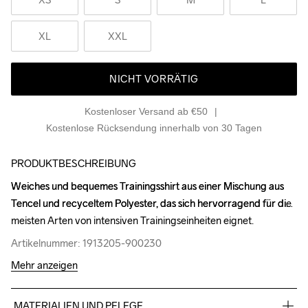
XL
XXL
NICHT VORRÄTIG
Kostenloser Versand ab €50
Kostenlose Rücksendung innerhalb von 30 Tagen
PRODUKTBESCHREIBUNG
Weiches und bequemes Trainingsshirt aus einer Mischung aus 
Weiches und bequemes Trainingsshirt aus einer Mischung aus 
Tencel und recyceltem Polyester, das sich hervorragend für die 
Tencel und recyceltem Polyester, das sich hervorragend für die 
meisten Arten von intensiven Trainingseinheiten eignet.
meisten Arten von intensiven Trainingseinheiten eignet.
Artikelnummer: 1913205-900230
Artikelnummer: 1913205-900230
Mehr anzeigen
MATERIALIEN UND PFLEGE