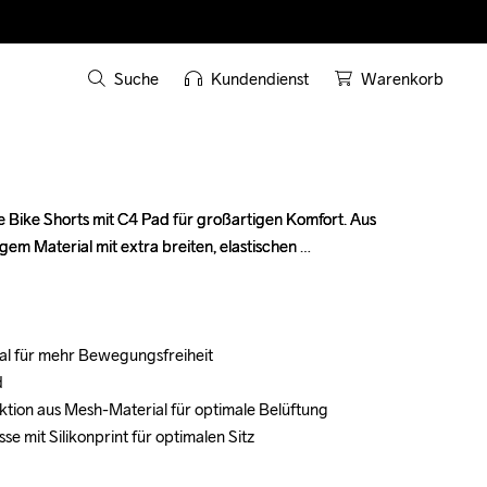
Suche
Kundendienst
Warenkorb
 Bike Shorts mit C4 Pad für großartigen Komfort. Aus 
 Bike Shorts mit C4 Pad für großartigen Komfort. Aus 
gem Material mit extra breiten, elastischen 
gem Material mit extra breiten, elastischen 
ial für mehr Bewegungsfreiheit

ial für mehr Bewegungsfreiheit





tion aus Mesh-Material für optimale Belüftung

tion aus Mesh-Material für optimale Belüftung

se mit Silikonprint für optimalen Sitz

se mit Silikonprint für optimalen Sitz
