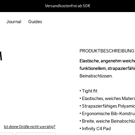
Versandkostenfrei ab 50€
Journal
Guides
Outlet
PRODUKTBESCHREIBUNG
M
Elastische, angenehm weiche
Elastische, angenehm weiche
funktionellem, strapazierfähi
funktionellem, strapazierfähi
Beinabschlüssen. 

Beinabschlüssen. 

• Tight fit

• Tight fit

• Elastisches, weiches Mater
• Elastisches, weiches Mater
• Strapazierfähiges Polyamid
• Strapazierfähiges Polyamid
• Ergonomische Bib-Konstruk
• Ergonomische Bib-Konstruk
• Breite, weiche Beinabschlüs
• Breite, weiche Beinabschlüs
Ist deine Größe nicht vorrätig?
• Infinity C4 Pad
• Infinity C4 Pad