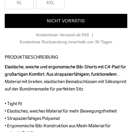
XL
XXL
NICHT VORRÄTIG
Kostenloser Versand ab €50
Kostenlose Rücksendung innerhalb von 30 Tagen
PRODUKTBESCHREIBUNG
Elastische, weiche und ergonomische Bib-Shorts mit C4-Pad für 
Elastische, weiche und ergonomische Bib-Shorts mit C4-Pad für 
großartigen Komfort. Aus strapazierfähigem, funktionellem 
großartigen Komfort. Aus strapazierfähigem, funktionellem 
Material mit breiten, elastischen Beinabschlüssen mit Silikonprint 
Material mit breiten, elastischen Beinabschlüssen mit Silikonprint 
auf der Bundinnenseite für perfekten Sitz.

auf der Bundinnenseite für perfekten Sitz.

• Tight fit

• Tight fit

• Elastisches, weiches Material für mehr Bewegungsfreiheit

• Elastisches, weiches Material für mehr Bewegungsfreiheit

• Strapazierfähiges Polyamid

• Strapazierfähiges Polyamid

• Ergonomische Bib-Konstruktion aus Mesh-Material für 
• Ergonomische Bib-Konstruktion aus Mesh-Material für 