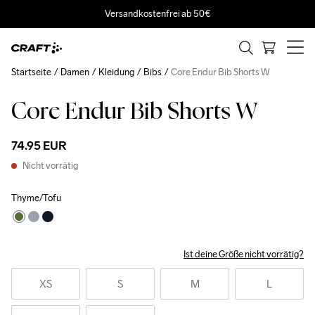
Versandkostenfrei ab 50€
Startseite
Damen
Kleidung
Bibs
Core Endur Bib Shorts W
Core Endur Bib Shorts W
74.95 EUR
Nicht vorrätig
Thyme/Tofu
Ist deine Größe nicht vorrätig?
XS
S
M
L