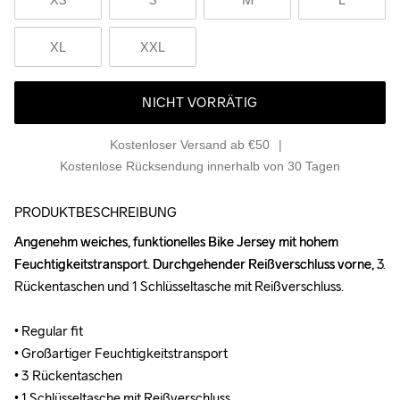
XL
XXL
NICHT VORRÄTIG
Kostenloser Versand ab €50
Kostenlose Rücksendung innerhalb von 30 Tagen
PRODUKTBESCHREIBUNG
Angenehm weiches, funktionelles Bike Jersey mit hohem 
Angenehm weiches, funktionelles Bike Jersey mit hohem 
Feuchtigkeitstransport. Durchgehender Reißverschluss vorne, 3 
Feuchtigkeitstransport. Durchgehender Reißverschluss vorne, 3 
Rückentaschen und 1 Schlüsseltasche mit Reißverschluss.

Rückentaschen und 1 Schlüsseltasche mit Reißverschluss.

• Regular fit

• Regular fit

• Großartiger Feuchtigkeitstransport

• Großartiger Feuchtigkeitstransport

• 3 Rückentaschen

• 3 Rückentaschen

• 1 Schlüsseltasche mit Reißverschluss

• 1 Schlüsseltasche mit Reißverschluss
