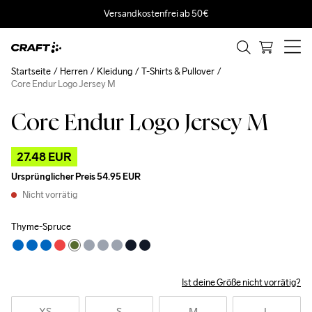
Versandkostenfrei ab 50€
Startseite
Herren
Kleidung
T-Shirts & Pullover
Core Endur Logo Jersey M
Core Endur Logo Jersey M
Outlet
27.48 EUR
Ursprünglicher Preis
54.95 EUR
Nicht vorrätig
Thyme-Spruce
Ist deine Größe nicht vorrätig?
XS
S
M
L