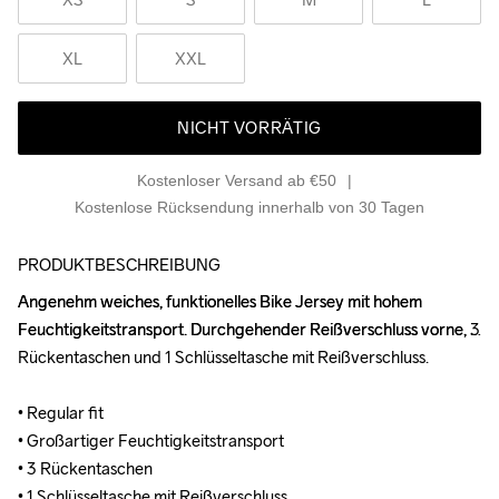
XL
XXL
NICHT VORRÄTIG
Kostenloser Versand ab €50
Kostenlose Rücksendung innerhalb von 30 Tagen
PRODUKTBESCHREIBUNG
Angenehm weiches, funktionelles Bike Jersey mit hohem 
Angenehm weiches, funktionelles Bike Jersey mit hohem 
Feuchtigkeitstransport. Durchgehender Reißverschluss vorne, 3 
Feuchtigkeitstransport. Durchgehender Reißverschluss vorne, 3 
Rückentaschen und 1 Schlüsseltasche mit Reißverschluss.

Rückentaschen und 1 Schlüsseltasche mit Reißverschluss.

• Regular fit

• Regular fit

• Großartiger Feuchtigkeitstransport

• Großartiger Feuchtigkeitstransport

• 3 Rückentaschen

• 3 Rückentaschen

• 1 Schlüsseltasche mit Reißverschluss

• 1 Schlüsseltasche mit Reißverschluss
