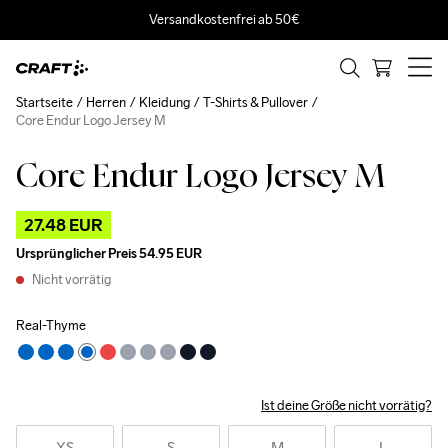
Versandkostenfrei ab 50€
Startseite
Herren
Kleidung
T-Shirts & Pullover
Core Endur Logo Jersey M
Core Endur Logo Jersey M
Outlet
27.48 EUR
Ursprünglicher Preis
54.95 EUR
Nicht vorrätig
Real-Thyme
Ist deine Größe nicht vorrätig?
XS
S
M
L