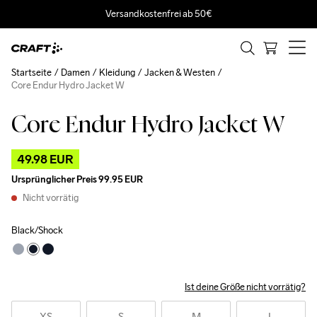
Versandkostenfrei ab 50€
Startseite
Damen
Kleidung
Jacken & Westen
Core Endur Hydro Jacket W
Core Endur Hydro Jacket W
Outlet
49.98 EUR
Ursprünglicher Preis
99.95 EUR
Nicht vorrätig
Black/Shock
Ist deine Größe nicht vorrätig?
XS
S
M
L