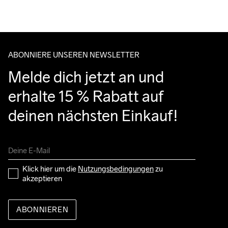
Wir arbeiten mit DHL zusammen, die tagsüber liefern.
Clean
Temp
bei 40 Grad.
Bitte gib eine Adresse an, unter der du das Paket tagsüber 
entgegennehmen kannst.
ABONNIERE UNSEREN NEWSLETTER
Melde dich jetzt an und 
erhalte 15 % Rabatt auf 
deinen nächsten Einkauf!
Klick hier um die 
Nutzungsbedingungen
 zu 
akzeptieren
ABONNIEREN