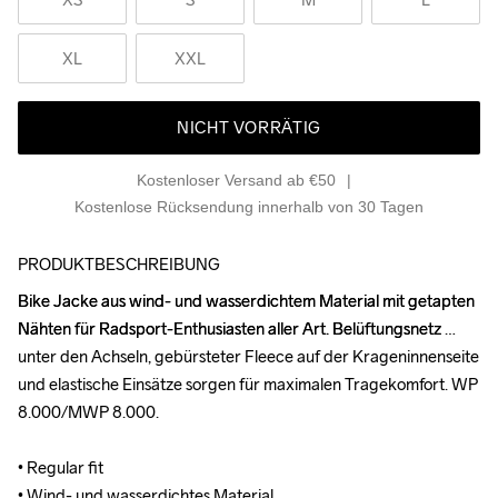
XL
XXL
NICHT VORRÄTIG
Kostenloser Versand ab €50
Kostenlose Rücksendung innerhalb von 30 Tagen
PRODUKTBESCHREIBUNG
Bike Jacke aus wind- und wasserdichtem Material mit getapten 
Bike Jacke aus wind- und wasserdichtem Material mit getapten 
Nähten für Radsport-Enthusiasten aller Art. Belüftungsnetz 
Nähten für Radsport-Enthusiasten aller Art. Belüftungsnetz 
unter den Achseln, gebürsteter Fleece auf der Krageninnenseite 
unter den Achseln, gebürsteter Fleece auf der Krageninnenseite 
und elastische Einsätze sorgen für maximalen Tragekomfort. WP 
und elastische Einsätze sorgen für maximalen Tragekomfort. WP 
8.000/MWP 8.000.

8.000/MWP 8.000.

• Regular fit

• Regular fit

• Wind- und wasserdichtes Material

• Wind- und wasserdichtes Material
