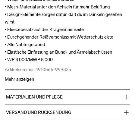
• Mesh-Material unter den Achseln für mehr Belüftung

• Mesh-Material unter den Achseln für mehr Belüftung

• Design-Elemente sorgen dafür, daß du im Dunkeln gesehen 
• Design-Elemente sorgen dafür, daß du im Dunkeln gesehen 
wirst

wirst

• Fleecebesatz auf der Krageninnenseite

• Fleecebesatz auf der Krageninnenseite

• Durchgehender Reißverschluss mit Wetterschutzleiste

• Durchgehender Reißverschluss mit Wetterschutzleiste

• Alle Nähte getaped

• Alle Nähte getaped

• Elastische Einfassung an Bund- und Ärmelabschlüssen

• Elastische Einfassung an Bund- und Ärmelabschlüssen

• WP 8.000/MWP 8.000
• WP 8.000/MWP 8.000
Artikelnummer: 1910566-999825
Artikelnummer: 1910566-999825
Mehr anzeigen
MATERIALIEN UND PFLEGE
Vorne: 100% Polyester, Rückseite: 100% Polyurethan
VERSAND UND RÜCKSENDUNG
Kostenloser Versand ab €50.
Für Bestellungen unter diesem Betrag berechnen wir €5.
Do Not Bleach
Do Not Dry 
Do Not Tumble
Ironing Low 
Maschinenwäsche 