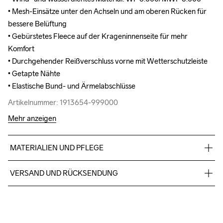
• Mesh-Einsätze unter den Achseln und am oberen Rücken für 
• Mesh-Einsätze unter den Achseln und am oberen Rücken für 
bessere Belüftung

bessere Belüftung

• Gebürstetes Fleece auf der Krageninnenseite für mehr 
• Gebürstetes Fleece auf der Krageninnenseite für mehr 
Komfort

Komfort

• Durchgehender Reißverschluss vorne mit Wetterschutzleiste

• Durchgehender Reißverschluss vorne mit Wetterschutzleiste

• Getapte Nähte

• Getapte Nähte

• Elastische Bund- und Ärmelabschlüsse
• Elastische Bund- und Ärmelabschlüsse
Artikelnummer: 1913654-999000
Artikelnummer: 1913654-999000
Mehr anzeigen
MATERIALIEN UND PFLEGE
100% Polyester (recycelt)
VERSAND UND RÜCKSENDUNG
Kostenloser Versand ab €50.
Für Bestellungen unter diesem Betrag berechnen wir €5.
Do Not Bleach
Do Not Dry 
Do Not Tumble
Ironing Low 
Maschinenwäsche 
Wir arbeiten mit DHL zusammen, die tagsüber liefern.
Clean
Temp
bei 40 Grad.