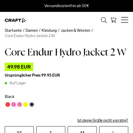
Versandkostenfrei ab 50€
Startseite
Damen
Kleidung
Jacken & Westen
Core Endur Hydro Jacket 2 W
Core Endur Hydro Jacket 2 W
Outlet
49.98 EUR
Ursprünglicher Preis
99.95 EUR
Auf Lager
Black
Ist deine Größe nicht vorrätig?
XS
S
M
L