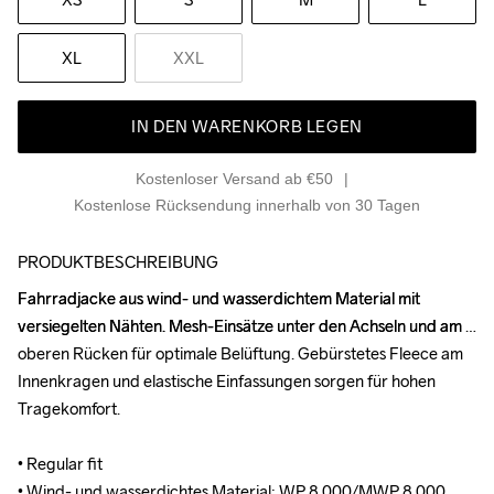
XL
XXL
IN DEN WARENKORB LEGEN
Kostenloser Versand ab €50
Kostenlose Rücksendung innerhalb von 30 Tagen
PRODUKTBESCHREIBUNG
Fahrradjacke aus wind- und wasserdichtem Material mit 
Fahrradjacke aus wind- und wasserdichtem Material mit 
versiegelten Nähten. Mesh-Einsätze unter den Achseln und am 
versiegelten Nähten. Mesh-Einsätze unter den Achseln und am 
oberen Rücken für optimale Belüftung. Gebürstetes Fleece am 
oberen Rücken für optimale Belüftung. Gebürstetes Fleece am 
Innenkragen und elastische Einfassungen sorgen für hohen 
Innenkragen und elastische Einfassungen sorgen für hohen 
Tragekomfort.

Tragekomfort.

• Regular fit

• Regular fit

• Wind- und wasserdichtes Material: WP 8.000/MWP 8.000

• Wind- und wasserdichtes Material: WP 8.000/MWP 8.000
