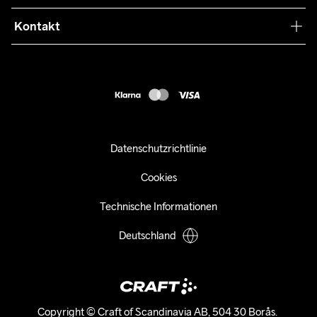
Retouren
Press
Kontakt
Kundendienst
customercare-de@craftsportswear.com
FAQ
+46 (0) 33 722 32 10
Accessibility statement
Kauf widerrufen
Datenschutzrichtlinie
Cookies
Technische Informationen
Deutschland
Copyright © Craft of Scandinavia AB, 504 30 Borås. 
