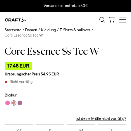
Versandkostenfrei ab 50€
Startseite
Damen
Kleidung
T-Shirts & pullover
Core Essence Ss Tee W
Core Essence Ss Tee W
Outlet
17.48 EUR
Ursprünglicher Preis
34.95 EUR
Nicht vorrätig
Bleikur
Ist deine Größe nicht vorrätig?
XS
S
M
L