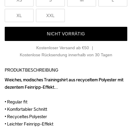
XL
XXL
NICHT VORRÄTIG
Kostenloser Versand ab €50
Kostenlose Rücksendung innerhalb von 30 Tagen
PRODUKTBESCHREIBUNG
Weiches, modisches Trainingshirt aus recyceltem Polyester mit 
Weiches, modisches Trainingshirt aus recyceltem Polyester mit 
dezentem Feinripp-Effekt.

dezentem Feinripp-Effekt.

• Regular fit

• Regular fit

• Komfortabler Schnitt

• Komfortabler Schnitt

• Recyceltes Polyester

• Recyceltes Polyester

• Leichter Feinripp-Effekt
• Leichter Feinripp-Effekt