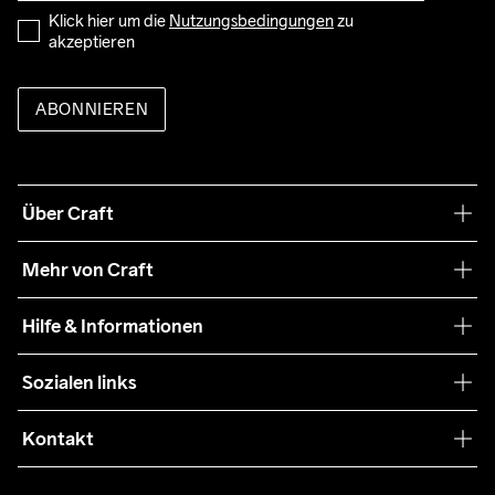
Klick hier um die 
Nutzungsbedingungen
 zu 
akzeptieren
ABONNIEREN
Über Craft
Unsere Philosophie
Mehr von Craft
Nachhaltigkeit
Craft Care Guide
Hilfe & Informationen
Teamwear
Kaufbedingungen
Sozialen links
Zusammenarbeit
Retouren
Press
Kontakt
Kundendienst
customercare-de@craftsportswear.com
FAQ