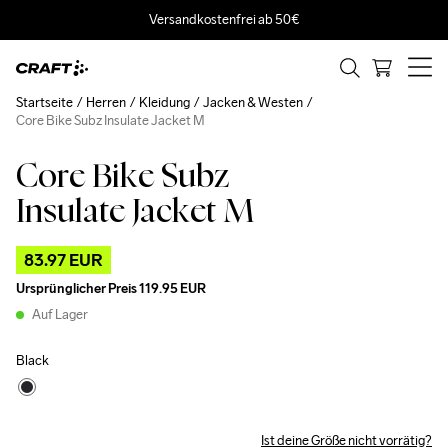
Versandkostenfrei ab 50€
Startseite
Herren
Kleidung
Jacken & Westen
Core Bike Subz Insulate Jacket M
Core Bike Subz
Outlet
Insulate Jacket M
83.97 EUR
Ursprünglicher Preis
119.95 EUR
Auf Lager
Black
Ist deine Größe nicht vorrätig?