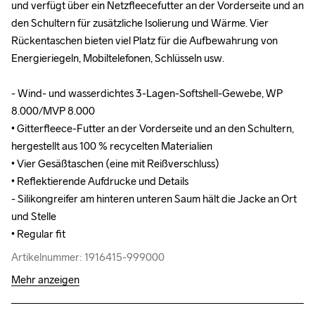
und verfügt über ein Netzfleecefutter an der Vorderseite und an 
und verfügt über ein Netzfleecefutter an der Vorderseite und an 
den Schultern für zusätzliche Isolierung und Wärme. Vier 
den Schultern für zusätzliche Isolierung und Wärme. Vier 
Rückentaschen bieten viel Platz für die Aufbewahrung von 
Rückentaschen bieten viel Platz für die Aufbewahrung von 
Energieriegeln, Mobiltelefonen, Schlüsseln usw.

Energieriegeln, Mobiltelefonen, Schlüsseln usw.

- Wind- und wasserdichtes 3-Lagen-Softshell-Gewebe, WP 
- Wind- und wasserdichtes 3-Lagen-Softshell-Gewebe, WP 
8.000/MVP 8.000

8.000/MVP 8.000

• Gitterfleece-Futter an der Vorderseite und an den Schultern, 
• Gitterfleece-Futter an der Vorderseite und an den Schultern, 
hergestellt aus 100 % recycelten Materialien

hergestellt aus 100 % recycelten Materialien

• Vier Gesäßtaschen (eine mit Reißverschluss) 

• Vier Gesäßtaschen (eine mit Reißverschluss) 

• Reflektierende Aufdrucke und Details

• Reflektierende Aufdrucke und Details

- Silikongreifer am hinteren unteren Saum hält die Jacke an Ort 
- Silikongreifer am hinteren unteren Saum hält die Jacke an Ort 
und Stelle

und Stelle

• Regular fit
• Regular fit
Artikelnummer: 1916415-999000
Artikelnummer: 1916415-999000
Mehr anzeigen