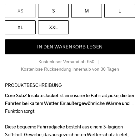
XS
S
M
L
XL
XXL
IN DEN WARENKORB LEGEN
Kostenloser Versand ab €50
Kostenlose Rücksendung innerhalb von 30 Tagen
PRODUKTBESCHREIBUNG
Core SubZ Insulate Jacket ist eine isolierte Fahrradjacke, die bei 
Core SubZ Insulate Jacket ist eine isolierte Fahrradjacke, die bei 
Fahrten bei kaltem Wetter für außergewöhnliche Wärme und 
Fahrten bei kaltem Wetter für außergewöhnliche Wärme und 
Funktion sorgt.

Funktion sorgt.

Diese bequeme Fahrradjacke besteht aus einem 3-lagigen 
Diese bequeme Fahrradjacke besteht aus einem 3-lagigen 
Softshell-Gewebe, das ausgezeichneten Wetterschutz bietet, 
Softshell-Gewebe, das ausgezeichneten Wetterschutz bietet, 