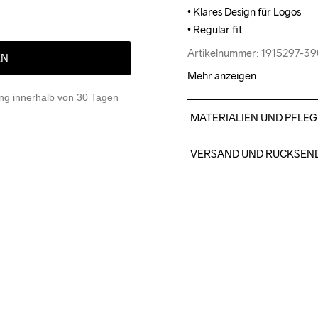
• Klares Design für Logos

• Klares Design für Logos

• Regular fit
• Regular fit
Artikelnummer: 1915297-3
Artikelnummer: 1915297-3
EN
Mehr anzeigen
g innerhalb von 30 Tagen
MATERIALIEN UND PFLEG
Einfarbig: 60% Bio-Baumwol
VERSAND UND RÜCKSEN
Melange colors: 63% Bio-B
Kostenloser Versand ab €5
Für Bestellungen unter die
Wir arbeiten mit DHL zusamm
Bitte gib eine Adresse an,