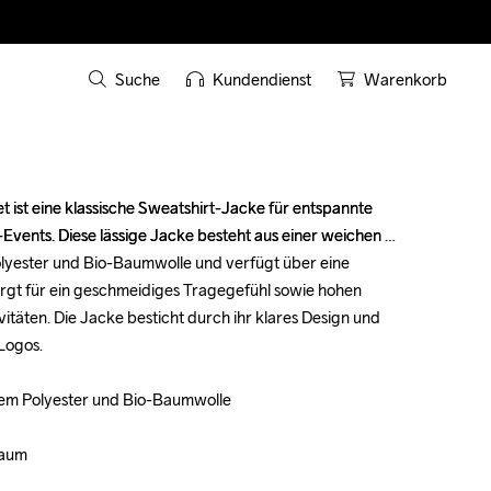
Suche
Kundendienst
Warenkorb
 ist eine klassische Sweatshirt-Jacke für entspannte 
 ist eine klassische Sweatshirt-Jacke für entspannte 
ents. Diese lässige Jacke besteht aus einer weichen 
ents. Diese lässige Jacke besteht aus einer weichen 
yester und Bio-Baumwolle und verfügt über eine 
yester und Bio-Baumwolle und verfügt über eine 
orgt für ein geschmeidiges Tragegefühl sowie hohen 
orgt für ein geschmeidiges Tragegefühl sowie hohen 
vitäten. Die Jacke besticht durch ihr klares Design und 
vitäten. Die Jacke besticht durch ihr klares Design und 
Logos.

Logos.

tem Polyester und Bio-Baumwolle

tem Polyester und Bio-Baumwolle

aum

aum
