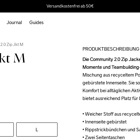
Versandkostenfrei ab 50€
Journal
Guides
2.0 Zip Jkt M
PRODUKTBESCHREIBUNG
Jkt M
Die Community 2.0 Zip Jacket
Die Community 2.0 Zip Jacket
Momente und Teambuilding-Ev
Momente und Teambuilding-Ev
Mischung aus recyceltem Pol
Mischung aus recyceltem Pol
gebürstete Innenseite. Sie s
gebürstete Innenseite. Sie s
Komfort bei alltäglichen Akti
Komfort bei alltäglichen Akti
bietet ausreichend Platz für 
bietet ausreichend Platz für 
• Weicher Stoff aus recycel
• Weicher Stoff aus recycel
• Innenseite gebürstet

• Innenseite gebürstet

L
• Rippstrickbündchen und S
• Rippstrickbündchen und S
• Zwei Seitentaschen

• Zwei Seitentaschen
