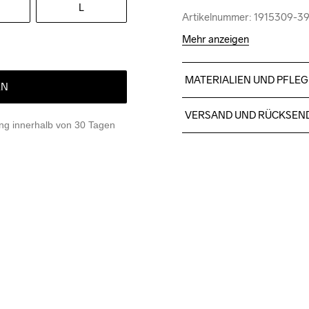
L
Artikelnummer: 1915309-3
Artikelnummer: 1915309-3
Mehr anzeigen
MATERIALIEN UND PFLEG
EN
100% Polyester (recycelt)
VERSAND UND RÜCKSEN
g innerhalb von 30 Tagen
Kostenloser Versand ab €5
Für Bestellungen unter die
Wir arbeiten mit DHL zusamm
Bitte gib eine Adresse an,