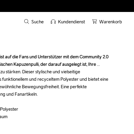
Suche
Kundendienst
Warenkorb
t auf die Fans und Unterstützer mit dem Community 2.0 
t auf die Fans und Unterstützer mit dem Community 2.0 
schen Kapuzenpulli, der darauf ausgelegt ist, Ihre 
schen Kapuzenpulli, der darauf ausgelegt ist, Ihre 
stärken. Dieser stylische und vielseitige 
stärken. Dieser stylische und vielseitige 
 funktionellem und recyceltem Polyester und bietet eine 
 funktionellem und recyceltem Polyester und bietet eine 
ewöhnliche Bewegungsfreiheit. Eine perfekte 
ewöhnliche Bewegungsfreiheit. Eine perfekte 
g und Fanartikeln.

g und Fanartikeln.

Polyester

Polyester

aum

aum
