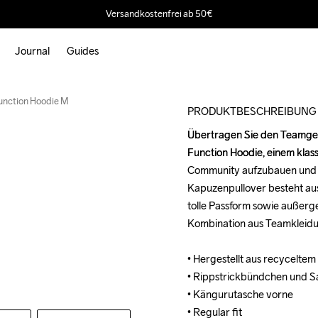
Versandkostenfrei ab 50€
Journal
Guides
unction Hoodie M
PRODUKTBESCHREIBUNG
Übertragen Sie den Teamgeis
Übertragen Sie den Teamgeis
Function Hoodie, einem klassi
Function Hoodie, einem klassi
Community aufzubauen und zu 
Community aufzubauen und zu 
Kapuzenpullover besteht aus
Kapuzenpullover besteht aus
tolle Passform sowie außerg
tolle Passform sowie außerg
Kombination aus Teamkleidun
Kombination aus Teamkleidun
• Hergestellt aus recyceltem 
• Hergestellt aus recyceltem 
• Rippstrickbündchen und S
• Rippstrickbündchen und S
• Kängurutasche vorne

• Kängurutasche vorne

• Regular fit
• Regular fit