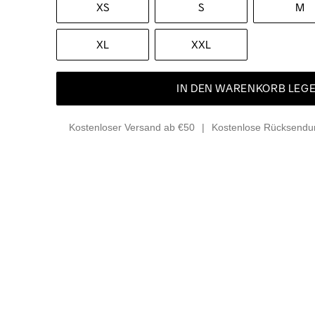
XS
S
M
XL
XXL
IN DEN WARENKORB LEG
Kostenloser Versand ab €50
Kostenlose Rücksendun