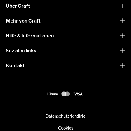
Über Craft
Unsere Philosophie
Mehr von Craft
Nachhaltigkeit
Craft Care Guide
Hilfe & Informationen
Teamwear
Kaufbedingungen
Sozialen links
Zusammenarbeit
Retouren
Press
Kontakt
Kundendienst
customercare-de@craftsportswear.com
FAQ
+46 (0) 33 722 32 10
Accessibility statement
Kauf widerrufen
Datenschutzrichtlinie
Cookies