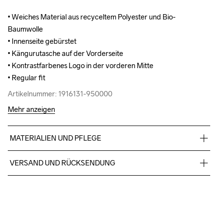
• Weiches Material aus recyceltem Polyester und Bio-
• Weiches Material aus recyceltem Polyester und Bio-
Baumwolle

Baumwolle

• Innenseite gebürstet

• Innenseite gebürstet

• Kängurutasche auf der Vorderseite

• Kängurutasche auf der Vorderseite

• Kontrastfarbenes Logo in der vorderen Mitte

• Kontrastfarbenes Logo in der vorderen Mitte

• Regular fit
• Regular fit
Artikelnummer: 1916131-950000
Artikelnummer: 1916131-950000
Mehr anzeigen
MATERIALIEN UND PFLEGE
60% Baumwolle (Bio), 40% Polyester (recycelt)
VERSAND UND RÜCKSENDUNG
Kostenloser Versand ab €50.
Für Bestellungen unter diesem Betrag berechnen wir €5.
Wir arbeiten mit DHL zusammen, die tagsüber liefern.
Bitte gib eine Adresse an, unter der du das Paket tagsüber 