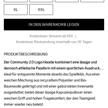
XL
XXL
IN DEN WARENKORB LEGEN
Kostenloser Versand ab €50
Kostenlose Rücksendung innerhalb von 30 Tagen
PRODUKTBESCHREIBUNG
Der Community 2.0 Logo Hoodie kombiniert eine lässige und 
Der Community 2.0 Logo Hoodie kombiniert eine lässige und 
dennoch athletische Passform mit einem sportlichen Ausdruck, 
dennoch athletische Passform mit einem sportlichen Ausdruck, 
ideal für entspannte Momente abseits des Spielfelds. Aus einer 
ideal für entspannte Momente abseits des Spielfelds. Aus einer 
weichen Mischung aus recyceltem Polyester und Bio-
weichen Mischung aus recyceltem Polyester und Bio-
Baumwolle gefertigt und mit einer gebürsteten Innenseite 
Baumwolle gefertigt und mit einer gebürsteten Innenseite 
ausgestattet, bietet dieser lässige Kapuzenpullover einen 
ausgestattet, bietet dieser lässige Kapuzenpullover einen 
weichen Griff und hohen Tragekomfort, der den Teamgeist 
weichen Griff und hohen Tragekomfort, der den Teamgeist 
immer wieder neu belebt. 

immer wieder neu belebt. 
