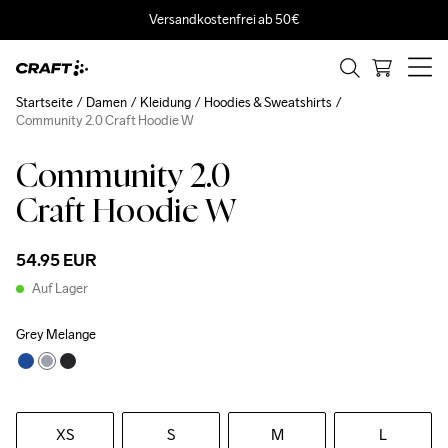
Versandkostenfrei ab 50€
Startseite
Damen
Kleidung
Hoodies & Sweatshirts
Community 2.0 Craft Hoodie W
Community 2.0
Craft Hoodie W
54.95 EUR
Auf Lager
Grey Melange
XS
S
M
L