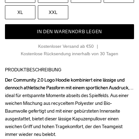
XL
XXL
IN DEN WARENKORB LEGEN
Kostenloser Versand ab €50
Kostenlose Rücksendung innerhalb von 30 Tagen
PRODUKTBESCHREIBUNG
Der Community 2.0 Logo Hoodie kombiniert eine lässige und 
Der Community 2.0 Logo Hoodie kombiniert eine lässige und 
dennoch athletische Passform mit einem sportlichen Ausdruck, 
dennoch athletische Passform mit einem sportlichen Ausdruck, 
ideal für entspannte Momente abseits des Spielfelds. Aus einer 
ideal für entspannte Momente abseits des Spielfelds. Aus einer 
weichen Mischung aus recyceltem Polyester und Bio-
weichen Mischung aus recyceltem Polyester und Bio-
Baumwolle gefertigt und mit einer gebürsteten Innenseite 
Baumwolle gefertigt und mit einer gebürsteten Innenseite 
ausgestattet, bietet dieser lässige Kapuzenpullover einen 
ausgestattet, bietet dieser lässige Kapuzenpullover einen 
weichen Griff und hohen Tragekomfort, der den Teamgeist 
weichen Griff und hohen Tragekomfort, der den Teamgeist 
immer wieder neu belebt. 

immer wieder neu belebt. 
