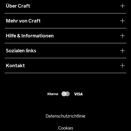
Über Craft
Unsere Philosophie
Mehr von Craft
Nachhaltigkeit
Craft Care Guide
Hilfe & Informationen
Teamwear
Kaufbedingungen
Sozialen links
Zusammenarbeit
Retouren
Press
Kontakt
Kundendienst
customercare-de@craftsportswear.com
FAQ
+46 (0) 33 722 32 10
Accessibility statement
Kauf widerrufen
Datenschutzrichtlinie
Cookies