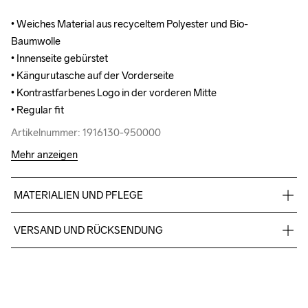
• Weiches Material aus recyceltem Polyester und Bio-
• Weiches Material aus recyceltem Polyester und Bio-
Baumwolle

Baumwolle

• Innenseite gebürstet

• Innenseite gebürstet

• Kängurutasche auf der Vorderseite

• Kängurutasche auf der Vorderseite

• Kontrastfarbenes Logo in der vorderen Mitte

• Kontrastfarbenes Logo in der vorderen Mitte

• Regular fit
• Regular fit
Artikelnummer: 1916130-950000
Artikelnummer: 1916130-950000
Mehr anzeigen
MATERIALIEN UND PFLEGE
60% Baumwolle, 40% Polyester (recycelt)
VERSAND UND RÜCKSENDUNG
Kostenloser Versand ab €50.
Für Bestellungen unter diesem Betrag berechnen wir €5.
Wir arbeiten mit DHL zusammen, die tagsüber liefern.
Bitte gib eine Adresse an, unter der du das Paket tagsüber 