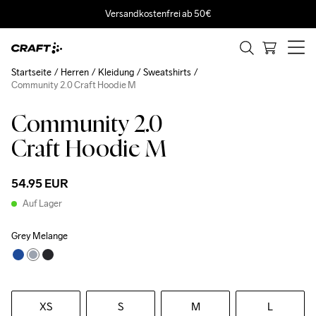
Versandkostenfrei ab 50€
Startseite
Herren
Kleidung
Sweatshirts
Community 2.0 Craft Hoodie M
Community 2.0
Craft Hoodie M
54.95 EUR
Auf Lager
Grey Melange
XS
S
M
L