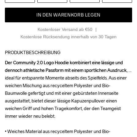
IN DEN WARENKORB LEGEN
Kostenloser Versand ab €50
Kostenlose Rücksendung innerhalb von 30 Tagen
PRODUKTBESCHREIBUNG
Der Community 2.0 Logo Hoodie kombiniert eine lässige und 
Der Community 2.0 Logo Hoodie kombiniert eine lässige und 
dennoch athletische Passform mit einem sportlichen Ausdruck, 
dennoch athletische Passform mit einem sportlichen Ausdruck, 
ideal für entspannte Momente abseits des Spielfelds. Aus einer 
ideal für entspannte Momente abseits des Spielfelds. Aus einer 
weichen Mischung aus recyceltem Polyester und Bio-
weichen Mischung aus recyceltem Polyester und Bio-
Baumwolle gefertigt und mit einer gebürsteten Innenseite 
Baumwolle gefertigt und mit einer gebürsteten Innenseite 
ausgestattet, bietet dieser lässige Kapuzenpullover einen 
ausgestattet, bietet dieser lässige Kapuzenpullover einen 
weichen Griff und hohen Tragekomfort, der den Teamgeist 
weichen Griff und hohen Tragekomfort, der den Teamgeist 
immer wieder neu belebt.

immer wieder neu belebt.

• Weiches Material aus recyceltem Polyester und Bio-
• Weiches Material aus recyceltem Polyester und Bio-