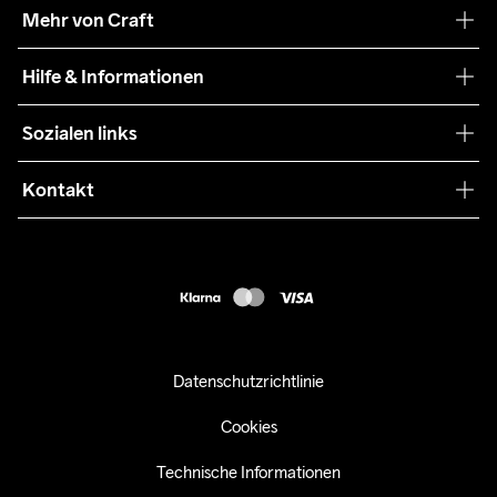
Unsere Philosophie
Mehr von Craft
Nachhaltigkeit
Craft Care Guide
Hilfe & Informationen
Teamwear
Kaufbedingungen
Sozialen links
Zusammenarbeit
Retouren
Press
Kontakt
Kundendienst
customercare-de@craftsportswear.com
FAQ
+46 (0) 33 722 32 10
Accessibility statement
Kauf widerrufen
Datenschutzrichtlinie
Cookies
Technische Informationen