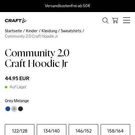
Versandkostenfrei ab 50€
Startseite
Kinder
Kleidung
Sweatshirts
Community 2.0 Craft Hoodie Jr
Community 2.0
Craft Hoodie Jr
44.95 EUR
Auf Lager
Grey Melange
122
/128
134
/140
146
/152
158
/164