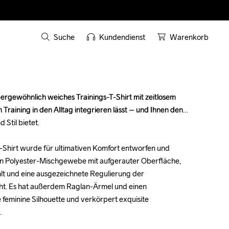
Suche
Kundendienst
Warenkorb
ußergewöhnlich weiches Trainings-T-Shirt mit zeitlosem 
ußergewöhnlich weiches Trainings-T-Shirt mit zeitlosem 
Training in den Alltag integrieren lässt – und Ihnen den 
Training in den Alltag integrieren lässt – und Ihnen den 
Stil bietet.

Stil bietet.

-T-Shirt wurde für ultimativen Komfort entworfen und 
-T-Shirt wurde für ultimativen Komfort entworfen und 
en Polyester-Mischgewebe mit aufgerauter Oberfläche, 
en Polyester-Mischgewebe mit aufgerauter Oberfläche, 
hlt und eine ausgezeichnete Regulierung der 
hlt und eine ausgezeichnete Regulierung der 
t. Es hat außerdem Raglan-Ärmel und einen 
t. Es hat außerdem Raglan-Ärmel und einen 
feminine Silhouette und verkörpert exquisite 
feminine Silhouette und verkörpert exquisite 



