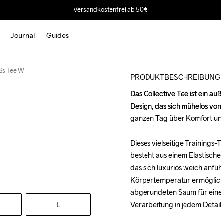
Versandkostenfrei ab 50€
Journal
Guides
 Ss Tee W
PRODUKTBESCHREIBUNG
Das Collective Tee ist ein a
Das Collective Tee ist ein a
Design, das sich mühelos vom 
Design, das sich mühelos vom 
ganzen Tag über Komfort und 
ganzen Tag über Komfort und 
Dieses vielseitige Trainings
Dieses vielseitige Trainings
besteht aus einem Elastisch
besteht aus einem Elastisch
das sich luxuriös weich anfü
das sich luxuriös weich anfü
Körpertemperatur ermöglich
Körpertemperatur ermöglich
abgerundeten Saum für eine 
abgerundeten Saum für eine 
L
Verarbeitung in jedem Detail.
Verarbeitung in jedem Detail.