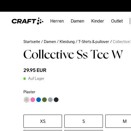
Herren
Damen
Kinder
Outlet
Startseite
Damen
Kleidung
T-Shirts & pullover
Collective
Collective Ss Tee W
29.95 EUR
Auf Lager
Plaster
XS
S
M