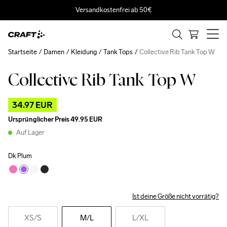
Versandkostenfrei ab 50€
Startseite
Damen
Kleidung
Tank Tops
Collective Rib Tank Top W
Collective Rib Tank Top W
Outlet
34.97 EUR
Ursprünglicher Preis
49.95 EUR
Auf Lager
Dk Plum
Ist deine Größe nicht vorrätig?
XS
/S
M
/L
L
/XL