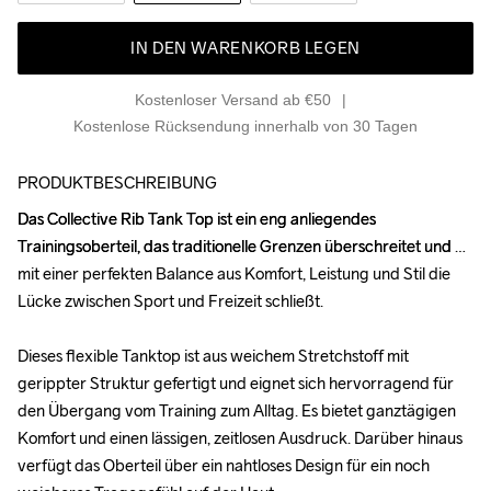
IN DEN WARENKORB LEGEN
Kostenloser Versand ab €50
Kostenlose Rücksendung innerhalb von 30 Tagen
PRODUKTBESCHREIBUNG
Das Collective Rib Tank Top ist ein eng anliegendes 
Das Collective Rib Tank Top ist ein eng anliegendes 
Trainingsoberteil, das traditionelle Grenzen überschreitet und 
Trainingsoberteil, das traditionelle Grenzen überschreitet und 
mit einer perfekten Balance aus Komfort, Leistung und Stil die 
mit einer perfekten Balance aus Komfort, Leistung und Stil die 
Lücke zwischen Sport und Freizeit schließt.

Lücke zwischen Sport und Freizeit schließt.

Dieses flexible Tanktop ist aus weichem Stretchstoff mit 
Dieses flexible Tanktop ist aus weichem Stretchstoff mit 
gerippter Struktur gefertigt und eignet sich hervorragend für 
gerippter Struktur gefertigt und eignet sich hervorragend für 
den Übergang vom Training zum Alltag. Es bietet ganztägigen 
den Übergang vom Training zum Alltag. Es bietet ganztägigen 
Komfort und einen lässigen, zeitlosen Ausdruck. Darüber hinaus 
Komfort und einen lässigen, zeitlosen Ausdruck. Darüber hinaus 
verfügt das Oberteil über ein nahtloses Design für ein noch 
verfügt das Oberteil über ein nahtloses Design für ein noch 