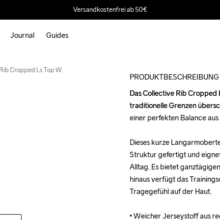
Versandkostenfrei ab 50€
Journal
Guides
 Rib Cropped Ls Top W
PRODUKTBESCHREIBUNG
Das Collective Rib Cropped LS
Das Collective Rib Cropped LS
traditionelle Grenzen übersc
traditionelle Grenzen übersc
einer perfekten Balance aus K
einer perfekten Balance aus K
Dieses kurze Langarmoberteil
Dieses kurze Langarmoberteil
Struktur gefertigt und eign
Struktur gefertigt und eign
Alltag. Es bietet ganztägige
Alltag. Es bietet ganztägige
hinaus verfügt das Trainings
hinaus verfügt das Trainings
Tragegefühl auf der Haut. 

Tragegefühl auf der Haut. 

• Weicher Jerseystoff aus r
• Weicher Jerseystoff aus r