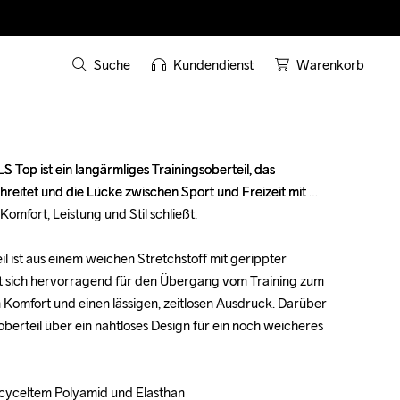
Suche
Kundendienst
Warenkorb
 Top ist ein langärmliges Trainingsoberteil, das 
 Top ist ein langärmliges Trainingsoberteil, das 
hreitet und die Lücke zwischen Sport und Freizeit mit 
hreitet und die Lücke zwischen Sport und Freizeit mit 
omfort, Leistung und Stil schließt.

omfort, Leistung und Stil schließt.

 ist aus einem weichen Stretchstoff mit gerippter 
 ist aus einem weichen Stretchstoff mit gerippter 
et sich hervorragend für den Übergang vom Training zum 
et sich hervorragend für den Übergang vom Training zum 
n Komfort und einen lässigen, zeitlosen Ausdruck. Darüber 
n Komfort und einen lässigen, zeitlosen Ausdruck. Darüber 
oberteil über ein nahtloses Design für ein noch weicheres 
oberteil über ein nahtloses Design für ein noch weicheres 
ecyceltem Polyamid und Elasthan

ecyceltem Polyamid und Elasthan
