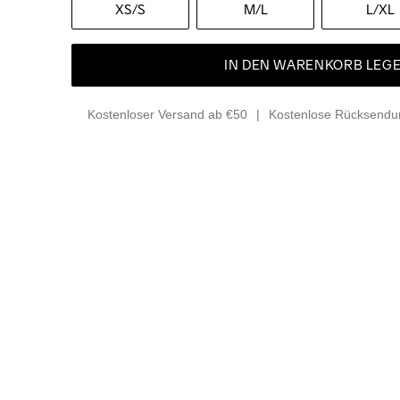
XS
/S
M
/L
L
/XL
IN DEN WARENKORB LEG
Kostenloser Versand ab €50
Kostenlose Rücksendun